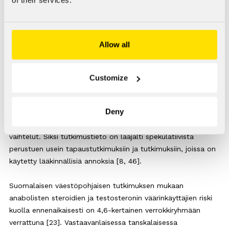
jolloin henkilö ei todennäköisesti kerro käytöstään. Pimeiltä
markkinoilta hankitun aineen takia käyttäjä ei välttämättä
tiedä kuinka paljon ja mitä aineita hän käyttää. Eettisistä
syistä suurten annosten haittavaikutuksia ei voida tutkia
Allow all
ihmiskokein. Lisäksi eläinlääkintään tarkoitettuja aineita
väärinkäytetään, eikä näiden aineiden vaikutuksesta ihmisiin
ole tutkimustietoa. On myös tyypillistä, että anabolisten
Customize
steroidien kanssa käytetään useita muita dopingaineita ja
lisäravinteita. Lisäksi erityisesti kilpailulliseen
Deny
kehonrakennukseen liittyy muita riskitekijöitä, kuten erittäin
kova treenaaminen, korkea proteiinin saanti ja kehonpainon
vaihtelut. Siksi tutkimustieto on laajalti spekulatiivista
perustuen usein tapaustutkimuksiin ja tutkimuksiin, joissa on
käytetty lääkinnällisiä annoksia [8, 46].
Suomalaisen väestöpohjaisen tutkimuksen mukaan
anabolisten steroidien ja testosteronin väärinkäyttäjien riski
kuolla ennenaikaisesti on 4,6-kertainen verrokkiryhmään
verrattuna [23]. Vastaavanlaisessa tanskalaisessa