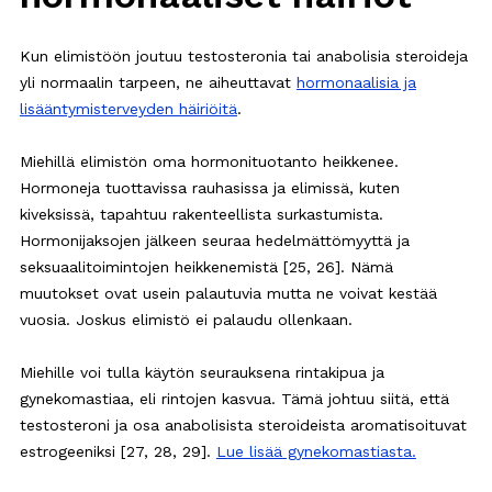
Kun elimistöön joutuu testosteronia tai anabolisia steroideja
yli normaalin tarpeen, ne aiheuttavat
hormonaalisia ja
lisääntymisterveyden häiriöitä
.
Miehillä elimistön oma hormonituotanto heikkenee.
Hormoneja tuottavissa rauhasissa ja elimissä, kuten
kiveksissä, tapahtuu rakenteellista surkastumista.
Hormonijaksojen jälkeen seuraa hedelmättömyyttä ja
seksuaalitoimintojen heikkenemistä [25, 26]. Nämä
muutokset ovat usein palautuvia mutta ne voivat kestää
vuosia. Joskus elimistö ei palaudu ollenkaan.
Miehille voi tulla käytön seurauksena rintakipua ja
gynekomastiaa, eli rintojen kasvua. Tämä johtuu siitä, että
testosteroni ja osa anabolisista steroideista aromatisoituvat
estrogeeniksi [27, 28, 29].
Lue lisää gynekomastiasta.