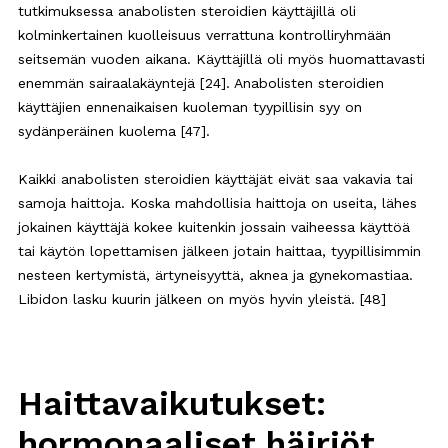
tutkimuksessa anabolisten steroidien käyttäjillä oli
kolminkertainen kuolleisuus verrattuna kontrolliryhmään
seitsemän vuoden aikana. Käyttäjillä oli myös huomattavasti
enemmän sairaalakäyntejä [24]. Anabolisten steroidien
käyttäjien ennenaikaisen kuoleman tyypillisin syy on
sydänperäinen kuolema [47].
Kaikki anabolisten steroidien käyttäjät eivät saa vakavia tai
samoja haittoja. Koska mahdollisia haittoja on useita, lähes
jokainen käyttäjä kokee kuitenkin jossain vaiheessa käyttöä
tai käytön lopettamisen jälkeen jotain haittaa, tyypillisimmin
nesteen kertymistä, ärtyneisyyttä, aknea ja gynekomastiaa.
Libidon lasku kuurin jälkeen on myös hyvin yleistä. [48]
Haittavaikutukset:
hormonaaliset häiriöt