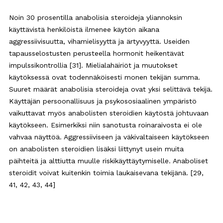
Noin 30 prosentilla anabolisia steroideja yliannoksin
käyttävistä henkilöistä ilmenee käytön aikana
aggressiivisuutta, vihamielisyyttä ja ärtyvyyttä. Useiden
tapausselostusten perusteella hormonit heikentävät
impulssikontrollia [31]. Mielialahäiriöt ja muutokset
käytöksessä ovat todennäköisesti monen tekijän summa.
Suuret määrät anabolisia steroideja ovat yksi selittävä tekijä.
Käyttäjän persoonallisuus ja psykososiaalinen ympäristö
vaikuttavat myös anabolisten steroidien käytöstä johtuvaan
käytökseen. Esimerkiksi niin sanotusta roinaraivosta ei ole
vahvaa näyttöä. Aggressiiviseen ja väkivaltaiseen käytökseen
on anabolisten steroidien lisäksi liittynyt usein muita
päihteitä ja alttiutta muulle riskikäyttäytymiselle. Anaboliset
steroidit voivat kuitenkin toimia laukaisevana tekijänä. [29,
41, 42, 43, 44]