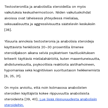
Testosteronilla ja anabolisilla steroideilla on myös
vaikutuksia keskushermostoon. Niiden vaikutuskohdat
aivoissa ovat läheisessä yhteydessä mielialaa,
seksuaalisuutta ja aggressiivisuutta sääteleviin keskuksiin
[38].
Ylisuuria annoksia testosteronia ja anabolisia steroideja
käyttävistä henkilöistä 20–30 prosentilla ilmenee
steroidijakson aikana selviä psykiatrisen tautiluokituksen
kriteerit täyttäviä mielialahäiriöitä, kuten masentuneisuutta,
ahdistuneisuutta, psykoottisia reaktioita aistiharhoineen,
hypomaniaa sekä kognitiivisen suoritustason heikkenemistä
[8, 25, 31].
On myös arvioitu, että noin kolmasosa anabolisten
steroidien käyttäjistä kokee riippuvuutta anabolisista
steroideista [39, 40].
Lue lisää riippuvuudesta anabolisiin
steroideihin.