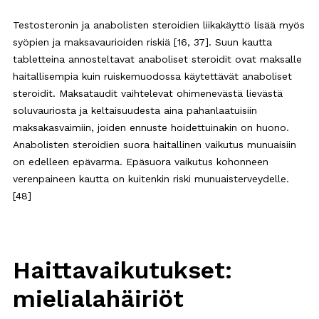
Testosteronin ja anabolisten steroidien liikakäyttö lisää myös
syöpien ja maksavaurioiden riskiä [16, 37]. Suun kautta
tabletteina annosteltavat anaboliset steroidit ovat maksalle
haitallisempia kuin ruiskemuodossa käytettävät anaboliset
steroidit. Maksataudit vaihtelevat ohimenevästä lievästä
soluvauriosta ja keltaisuudesta aina pahanlaatuisiin
maksakasvaimiin, joiden ennuste hoidettuinakin on huono.
Anabolisten steroidien suora haitallinen vaikutus munuaisiin
on edelleen epävarma. Epäsuora vaikutus kohonneen
verenpaineen kautta on kuitenkin riski munuaisterveydelle.
[48]
Haittavaikutukset:
mielialahäiriöt