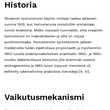
Historia
Modernin testosteronin käytön voidaan laskea alkaneen
vuonna 1935, kun testosteronia onnistuttiin eristämään
sonnin kiveksistä. Melko nopeasti huomattiin, että oraalinen
testosteroni on maksatoksinen ja sillä on nopea
puoliintumisaika. Testosteronin syntetisoinnin jälkeen
markkinoille tulikin injektoitava propionaatti ja myöhemmin
1950-luvulla pidempivaikutteinen enantaatti. 1950- ja 1960-
luvuilla lääketeollisuus kiinnostui yhä enemmän uusista
androgeeneista ja 1980-luvun loppuun mennessä oli
kehitetty lukemattomia anabolisia steroideja [9, 10].
Vaikutusmekanismi