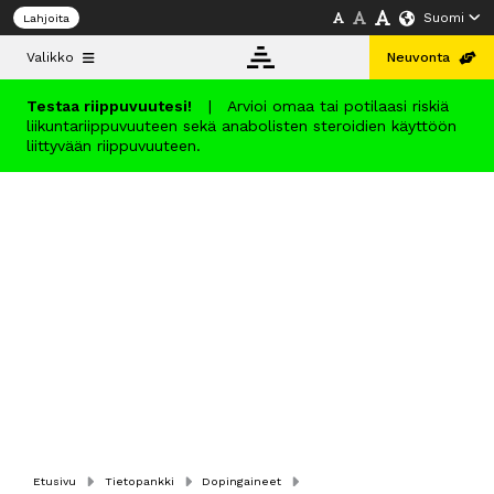
Suomi
Lahjoita
Valikko
Neuvonta
Testaa riippuvuutesi!
|
Arvioi omaa tai potilaasi riskiä
liikuntariippuvuuteen sekä anabolisten steroidien käyttöön
Tietopankki
liittyvään riippuvuuteen.
Neuvonta
Koulutus
Info
Suomi
Etusivu
Tietopankki
Dopingaineet