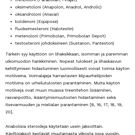
oksimetoloni (Anapolon, Anadrol, Androlic)
oksandroloni (Anavar)
boldenoni (Equipose)
fluoksimesteroni (Halotestin)
metenoloni (Primobolan, Primobolan Depot)
testosteroni johdoksineen (Sustanon, Panteston)
Tärkein syy käyttöön on lihaksikkaan, isomman ja paremman
ulkomuodon hankkiminen. Nopeat tulokset ja lihaskasvun
kehittymisen hidastuminen luonnollisesti voivat toimia käytön
motiiveina. Voimalajeja harrastavien kilpaurheilijoiden
motiivina on urheilutulosten parantaminen. Muita käytön
motiiveja ovat muun muassa treenitehon lisääminen,
rasvanpoltto, ikääntymismuutosten hidastaminen sekä
itsevarmuuden ja mielialan parantaminen [8, 16, 17, 18, 19,
20].
Anabolisia steroideja käytetään usein jaksoittain.
Käyttöjaksot kestävät muutamasta viikosta jopa vuosiin,