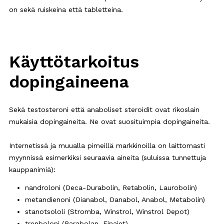
on sekä ruiskeina että tabletteina.
Käyttötarkoitus
dopingaineena
Sekä testosteroni että anaboliset steroidit ovat rikoslain
mukaisia dopingaineita. Ne ovat suosituimpia dopingaineita.
Internetissä ja muualla pimeillä markkinoilla on laittomasti
myynnissä esimerkiksi seuraavia aineita (suluissa tunnettuja
kauppanimiä):
nandroloni (Deca-Durabolin, Retabolin, Laurobolin)
metandienoni (Dianabol, Danabol, Anabol, Metabolin)
stanotsololi (Stromba, Winstrol, Winstrol Depot)
trenboloni (Parabolan, Finajet)