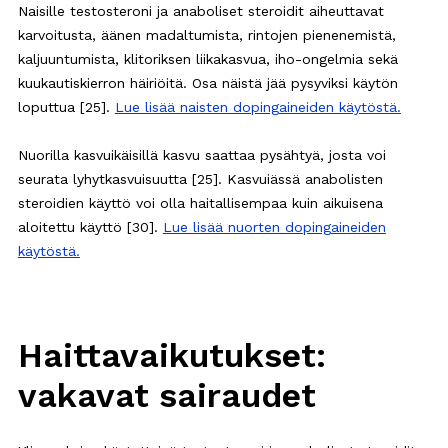
Naisille testosteroni ja anaboliset steroidit aiheuttavat
karvoitusta, äänen madaltumista, rintojen pienenemistä,
kaljuuntumista, klitoriksen liikakasvua, iho-ongelmia sekä
kuukautiskierron häiriöitä. Osa näistä jää pysyviksi käytön
loputtua [25].
Lue lisää naisten dopingaineiden käytöstä.
Nuorilla kasvuikäisillä kasvu saattaa pysähtyä, josta voi
seurata lyhytkasvuisuutta [25]. Kasvuiässä anabolisten
steroidien käyttö voi olla haitallisempaa kuin aikuisena
aloitettu käyttö [30].
Lue lisää nuorten dopingaineiden
käytöstä.
Haittavaikutukset:
vakavat sairaudet