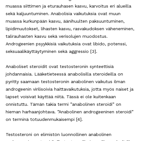
muassa siittimen ja eturauhasen kasvu, karvoitus eri alueilla
sekä kaljuuntuminen. Anabolisia vaikutuksia ovat muun
muassa kurkunpään kasvu, äänihuulten paksuuntuminen,
lipidimuutokset, lihasten kasvu, rasvakudoksen väheneminen,
talirauhasten kasvu sekä verisolujen muodostus.
Androgeenien psyykkisiä vaikutuksia ovat libido, potenssi,
seksuaalikäyttäytyminen sekä aggressio [3].
Anaboliset steroidit ovat testosteronin synteettisiä
johdannaisia. Lääketieteessä anabolisilla steroideilla on
pyritty saamaan testosteronin anabolinen vaikutus ilman
androgeenin virilisoivia haittavaikutuksia, jotta myös naiset ja
lapset voisivat käyttää niitä. Tässä ei ole kuitenkaan
onnistuttu. Tämän takia termi ”anabolinen steroidi” on
hieman harhaanjohtava. ”Anabolinen androgeeninen steroidi”
on terminä totuudenmukaisempi [4].
Testosteroni on elimistön luonnollinen anabolinen