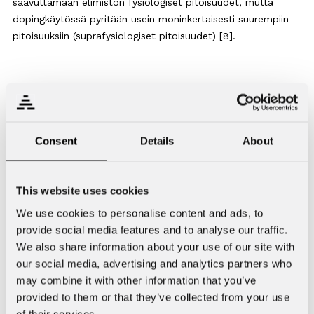
saavuttamaan elimistön fysiologiset pitoisuudet, mutta
dopingkäytössä pyritään usein moninkertaisesti suurempiin
pitoisuuksiin (suprafysiologiset pitoisuudet) [8].
Haittavaikutukset
Consent
Details
About
Koska androgeenireseptoreita on laajasti elimistössä,
vaikuttavat anaboliset steroidit usean eri elimen toimintaan.
Tämän takia mahdollisia haittavaikutuksia on useita. Osa
This website uses cookies
haitoista on lieviä ja ohimeneviä, osa hengenvaarallisia.
We use cookies to personalise content and ads, to
Haittavaikutusten riski kasvaa pitkäaikaisen suurten annosten
provide social media features and to analyse our traffic.
käytön myötä.
We also share information about your use of our site with
our social media, advertising and analytics partners who
Anabolisten steroidien haittavaikutusten tutkimista ja
may combine it with other information that you’ve
tieteellisen näytön saamista vaikeuttavat useat asiat.
provided to them or that they’ve collected from your use
Anabolisten steroidien käyttö on laitonta useissa maissa,
of their services.