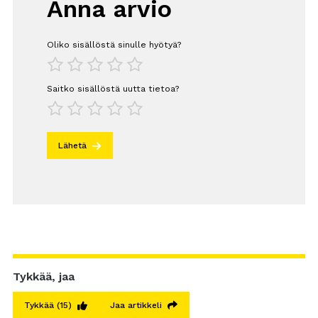
Anna arvio
Oliko sisällöstä sinulle hyötyä?
1
2
3
4
5
Saitko sisällöstä uutta tietoa?
1
2
3
4
5
Lähetä
Tykkää, jaa
Tykkää
(15)
Jaa artikkeli