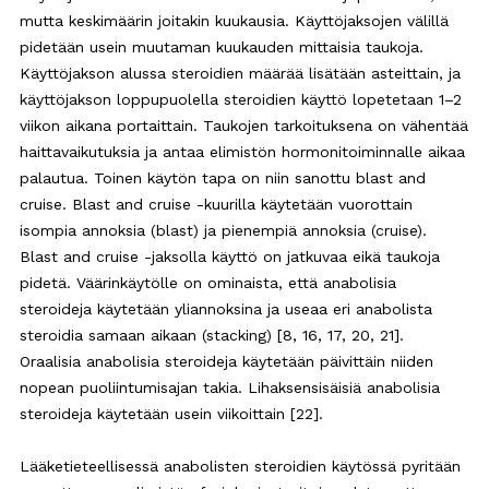
mutta keskimäärin joitakin kuukausia. Käyttöjaksojen välillä
pidetään usein muutaman kuukauden mittaisia taukoja.
Käyttöjakson alussa steroidien määrää lisätään asteittain, ja
käyttöjakson loppupuolella steroidien käyttö lopetetaan 1–2
viikon aikana portaittain. Taukojen tarkoituksena on vähentää
haittavaikutuksia ja antaa elimistön hormonitoiminnalle aikaa
palautua. Toinen käytön tapa on niin sanottu blast and
cruise. Blast and cruise -kuurilla käytetään vuorottain
isompia annoksia (blast) ja pienempiä annoksia (cruise).
Blast and cruise -jaksolla käyttö on jatkuvaa eikä taukoja
pidetä. Väärinkäytölle on ominaista, että anabolisia
steroideja käytetään yliannoksina ja useaa eri anabolista
steroidia samaan aikaan (stacking) [8, 16, 17, 20, 21].
Oraalisia anabolisia steroideja käytetään päivittäin niiden
nopean puoliintumisajan takia. Lihaksensisäisiä anabolisia
steroideja käytetään usein viikoittain [22].
Lääketieteellisessä anabolisten steroidien käytössä pyritään