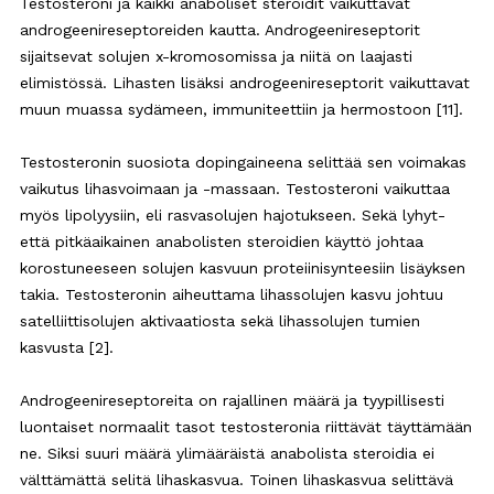
Testosteroni ja kaikki anaboliset steroidit vaikuttavat
androgeenireseptoreiden kautta. Androgeenireseptorit
sijaitsevat solujen x-kromosomissa ja niitä on laajasti
elimistössä. Lihasten lisäksi androgeenireseptorit vaikuttavat
muun muassa sydämeen, immuniteettiin ja hermostoon [11].
Testosteronin suosiota dopingaineena selittää sen voimakas
vaikutus lihasvoimaan ja -massaan. Testosteroni vaikuttaa
myös lipolyysiin, eli rasvasolujen hajotukseen. Sekä lyhyt-
että pitkäaikainen anabolisten steroidien käyttö johtaa
korostuneeseen solujen kasvuun proteiinisynteesiin lisäyksen
takia. Testosteronin aiheuttama lihassolujen kasvu johtuu
satelliittisolujen aktivaatiosta sekä lihassolujen tumien
kasvusta [2].
Androgeenireseptoreita on rajallinen määrä ja tyypillisesti
luontaiset normaalit tasot testosteronia riittävät täyttämään
ne. Siksi suuri määrä ylimääräistä anabolista steroidia ei
välttämättä selitä lihaskasvua. Toinen lihaskasvua selittävä