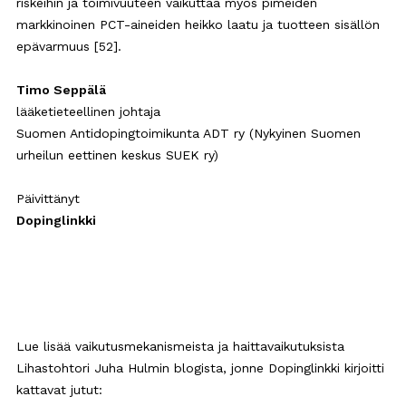
riskeihin ja toimivuuteen vaikuttaa myös pimeiden
markkinoinen PCT-aineiden heikko laatu ja tuotteen sisällön
epävarmuus [52].
Timo Seppälä
lääketieteellinen johtaja
Suomen Antidopingtoimikunta ADT ry (Nykyinen Suomen
urheilun eettinen keskus SUEK ry)
Päivittänyt
Dopinglinkki
Lue lisää vaikutusmekanismeista ja haittavaikutuksista
Lihastohtori Juha Hulmin blogista, jonne Dopinglinkki kirjoitti
kattavat jutut: