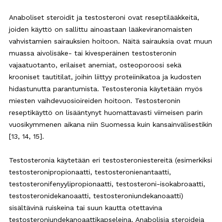
Anaboliset steroidit ja testosteroni ovat reseptilääkkeitä,
joiden käyttö on sallittu ainoastaan lääkeviranomaisten
vahvistamien sairauksien hoitoon. Näitä sairauksia ovat muun
muassa aivolisäke- tai kivesperäinen testosteronin
vajaatuotanto, erilaiset anemiat, osteoporoosi sekä
krooniset tautitilat, joihin liittyy proteiinikatoa ja kudosten
hidastunutta parantumista. Testosteronia käytetään myös
miesten vaihdevuosioireiden hoitoon. Testosteronin
reseptikäyttö on lisääntynyt huomattavasti viimeisen parin
vuosikymmenen aikana niin Suomessa kuin kansainvälisestikin
[13, 14, 15].
Testosteronia käytetään eri testosteroniestereitä (esimerkiksi
testosteronipropionaatti, testosteronienantaatti,
testosteronifenyylipropionaatti, testosteroni-isokabroaatti,
testosteronidekanoaatti, testosteroniundekanoaatti)
sisältävinä ruiskeina tai suun kautta otettavina
testosteroniundekanoaattikapseleina. Anabolisia steroideja