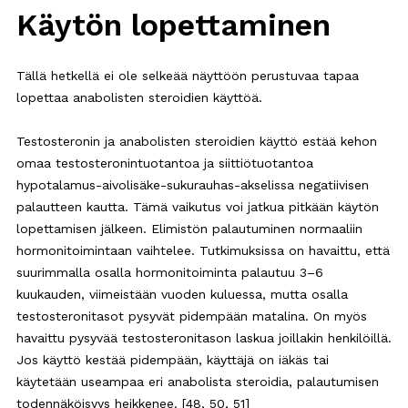
Käytön lopettaminen
Tällä hetkellä ei ole selkeää näyttöön perustuvaa tapaa
lopettaa anabolisten steroidien käyttöä.
Testosteronin ja anabolisten steroidien käyttö estää kehon
omaa testosteronintuotantoa ja siittiötuotantoa
hypotalamus-aivolisäke-sukurauhas-akselissa negatiivisen
palautteen kautta. Tämä vaikutus voi jatkua pitkään käytön
lopettamisen jälkeen. Elimistön palautuminen normaaliin
hormonitoimintaan vaihtelee. Tutkimuksissa on havaittu, että
suurimmalla osalla hormonitoiminta palautuu 3–6
kuukauden, viimeistään vuoden kuluessa, mutta osalla
testosteronitasot pysyvät pidempään matalina. On myös
havaittu pysyvää testosteronitason laskua joillakin henkilöillä.
Jos käyttö kestää pidempään, käyttäjä on iäkäs tai
käytetään useampaa eri anabolista steroidia, palautumisen
todennäköisyys heikkenee. [48, 50, 51]