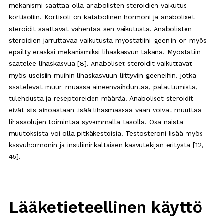
mekanismi saattaa olla anabolisten steroidien vaikutus
kortisoliin. Kortisoli on katabolinen hormoni ja anaboliset
steroidit saattavat vähentää sen vaikutusta. Anabolisten
steroidien jarruttavaa vaikutusta myostatiini-geeniin on myös
epäilty erääksi mekanismiksi lihaskasvun takana. Myostatiini
säätelee lihaskasvua [8]. Anaboliset steroidit vaikuttavat
myös useisiin muihin lihaskasvuun liittyviin geeneihin, jotka
säätelevät muun muassa aineenvaihduntaa, palautumista,
tulehdusta ja reseptoreiden määrää. Anaboliset steroidit
eivät siis ainoastaan lisää lihasmassaa vaan voivat muuttaa
lihassolujen toimintaa syvemmällä tasolla. Osa näistä
muutoksista voi olla pitkäkestoisia. Testosteroni lisää myös
kasvuhormonin ja insuliininkaltaisen kasvutekijän eritystä [12,
45].
Lääketieteellinen käyttö