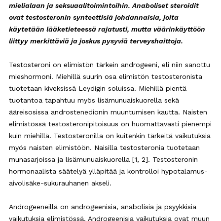
mielialaan ja seksuaalitoimintoihin. Anaboliset steroidit
ovat testosteronin synteettisiä johdannaisia, joita
käytetään lääketieteessä rajatusti, mutta väärinkäyttöön
liittyy merkittäviä ja joskus pysyviä terveyshaittoja.
Testosteroni on elimistön tärkein androgeeni, eli niin sanottu
mieshormoni. Miehillä suurin osa elimistön testosteronista
tuotetaan kiveksissä Leydigin soluissa. Miehillä pientä
tuotantoa tapahtuu myös lisämunuaiskuorella sekä
ääreisosissa androstenedionin muuntumisen kautta. Naisten
elimistössä testosteronipitoisuus on huomattavasti pienempi
kuin miehillä. Testosteronilla on kuitenkin tärkeitä vaikutuksia
myös naisten elimistöön. Naisilla testosteronia tuotetaan
munasarjoissa ja lisämunuaiskuorella [1, 2]. Testosteronin
hormonaalista säätelyä ylläpitää ja kontrolloi hypotalamus-
aivolisäke-sukurauhanen akseli.
Androgeeneillä on androgeenisia, anabolisia ja psyykkisiä
vaikutuksia elimistössä. Androgeenisia vaikutuksia ovat muun