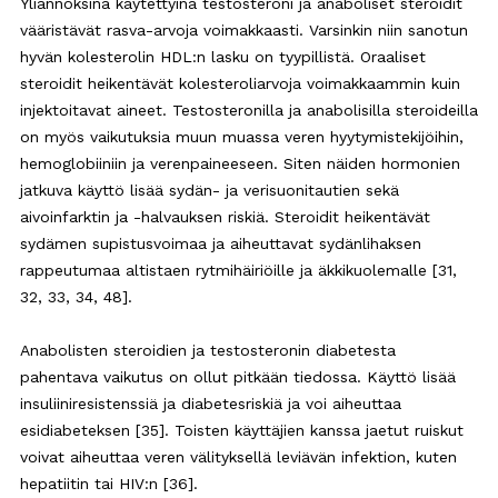
Yliannoksina käytettyinä testosteroni ja anaboliset steroidit
vääristävät rasva-arvoja voimakkaasti. Varsinkin niin sanotun
hyvän kolesterolin HDL:n lasku on tyypillistä. Oraaliset
steroidit heikentävät kolesteroliarvoja voimakkaammin kuin
injektoitavat aineet. Testosteronilla ja anabolisilla steroideilla
on myös vaikutuksia muun muassa veren hyytymistekijöihin,
hemoglobiiniin ja verenpaineeseen. Siten näiden hormonien
jatkuva käyttö lisää sydän- ja verisuonitautien sekä
aivoinfarktin ja -halvauksen riskiä. Steroidit heikentävät
sydämen supistusvoimaa ja aiheuttavat sydänlihaksen
rappeutumaa altistaen rytmihäiriöille ja äkkikuolemalle [31,
32, 33, 34, 48].
Anabolisten steroidien ja testosteronin diabetesta
pahentava vaikutus on ollut pitkään tiedossa. Käyttö lisää
insuliiniresistenssiä ja diabetesriskiä ja voi aiheuttaa
esidiabeteksen [35]. Toisten käyttäjien kanssa jaetut ruiskut
voivat aiheuttaa veren välityksellä leviävän infektion, kuten
hepatiitin tai HIV:n [36].