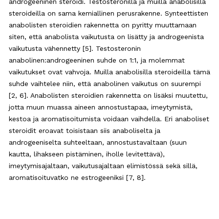
androgeeninen steroidi. Testosteronilla ja muilla anabolisilla
steroideilla on sama kemiallinen perusrakenne. Synteettisten
anabolisten steroidien rakennetta on pyritty muuttamaan
siten, että anabolista vaikutusta on lisätty ja androgeenista
vaikutusta vähennetty [5]. Testosteronin
anabolinen:androgeeninen suhde on 1:1, ja molemmat
vaikutukset ovat vahvoja. Muilla anabolisilla steroideilla tämä
suhde vaihtelee niin, että anabolinen vaikutus on suurempi
[2, 6]. Anabolisten steroidien rakennetta on lisäksi muutettu,
jotta muun muassa aineen annostustapaa, imeytymistä,
kestoa ja aromatisoitumista voidaan vaihdella. Eri anaboliset
steroidit eroavat toisistaan siis anaboliselta ja
androgeeniselta suhteeltaan, annostustavaltaan (suun
kautta, lihakseen pistäminen, iholle levitettävä),
imeytymisajaltaan, vaikutusajaltaan elimistössä sekä sillä,
aromatisoituvatko ne estrogeeniksi [7, 8].