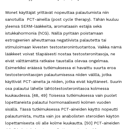
Monet käyttäjät yrittävät nopeuttaa palautumista niin
sanotuilla PCT-aineilla (post cycle therapy). Tähän kuuluu
yleensä SERM-lääkkeitä, aromataasin estäjiä sekä
istukkahormonia (hCG). Näillä pyritään poistamaan
estrogeenien aiheuttamaa negatiivista palautetta tai
stimuloimaan kivesten testosteronintuotantoa. Vaikka nämä
lääkkeet voivat tilapäisesti nostaa testosteronitasoja, ne
eivät välttämättä ratkaise taustalla olevaa ongelmaa.
Esimerkiksi eräässä tutkimuksessa ei havaittu suurta eroa
testosteronitasojen palautumisessa niiden välillä, jotka
käyttivät PCT-aineita ja niiden, jotka eivät käyttäneet. Suurin
osa palautui lähelle lähtötestosteronitasoa kolmessa
kuukaudessa. [48, 49] Toisessa tutkimuksessa vain puolet
lopettaneista palautui hormonaalisesti kolmen vuoden
sisällä. Tässä tutkimuksessa PCT-aineiden käyttö nopeutti
palautumista, mutta vain jos anabolisten steroidien käytön
lopettamisesta oli alle kolme kuukautta. [50] PCT-aineiden