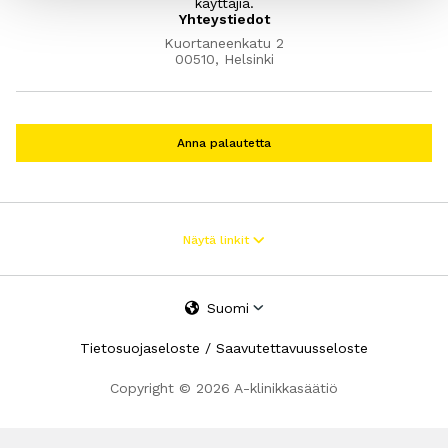
käyttäjiä.
Yhteystiedot
Kuortaneenkatu 2
00510, Helsinki
Anna palautetta
Tietopankki
Näytä linkit
Dopingaineet
Kuntodoping
Käytön taustat
Suomi
Tutkimustiivistelmät
Tietosuojaseloste
/
Saavutettavuusseloste
Dopinglainsäädäntö
Podcastit
Copyright © 2026 A-klinikkasäätiö
Läheisille
Koulutus