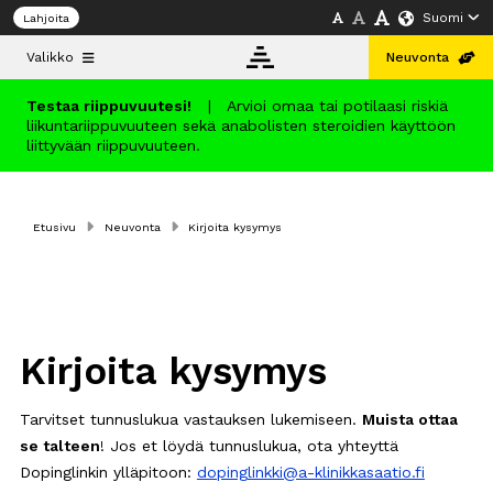
Suomi
Lahjoita
Valikko
Neuvonta
Testaa riippuvuutesi!
|
Arvioi omaa tai potilaasi riskiä
liikuntariippuvuuteen sekä anabolisten steroidien käyttöön
Tietopankki
liittyvään riippuvuuteen.
Neuvonta
Etusivu
Neuvonta
Kirjoita kysymys
Koulutus
Kirjoita kysymys
Info
Tarvitset tunnuslukua vastauksen lukemiseen.
Muista ottaa
Suomi
se talteen
! Jos et löydä tunnuslukua, ota yhteyttä
Dopinglinkin ylläpitoon:
dopinglinkki@a-klinikkasaatio.fi