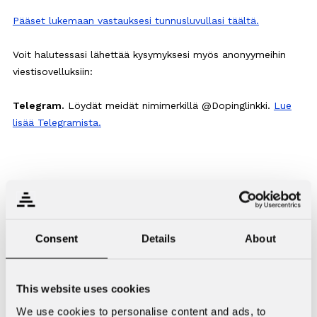
Pääset lukemaan vastauksesi tunnusluvullasi täältä.
Voit halutessasi lähettää kysymyksesi myös anonyymeihin
viestisovelluksiin:
Telegram.
Löydät meidät nimimerkillä @Dopinglinkki.
Lue
lisää Telegramista.
Tykkää, jaa
Tykkää
(17)
Jaa artikkeli
Consent
Details
About
This website uses cookies
Etkö löytänyt etsimääsi?
We use cookies to personalise content and ads, to