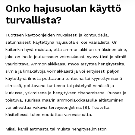
Onko hajusuolan käyttö
turvallista?
Tuotteen käyttöohjeiden mukaisesti ja kohtuudella,
satunnaisesti käytettynä hajusuola ei ole vaarallista. On
kuitenkin hyvä muistaa, että ammoniakki on emäksinen aine,
joka on iholle joutuessaan voimakkaasti syövyttävä ja silmiä
vaurioittava. Ammoniakkikaasu myös ärsyttää hengitysteitä,
silmiä ja limakalvoja voimakkaasti ja voi erityisesti paljon
käytettynä ilmetä polttavana tunteena tai kyyneltymisenä
silmissä, polttavana tunteena tai pistelynä nenässä ja
kurkussa, yskimisenä ja hengityksen tihenemisenä. Runsas ja
toistuva, suurissa määrin ammoniakkikaasulle altistuminen
voi aiheuttaa vakavia terveysongelmia [8]. Tuotetta
käsitellessä tulee noudattaa varovaisuutta.
Mikäli kärsii astmasta tai muista hengityselimistön