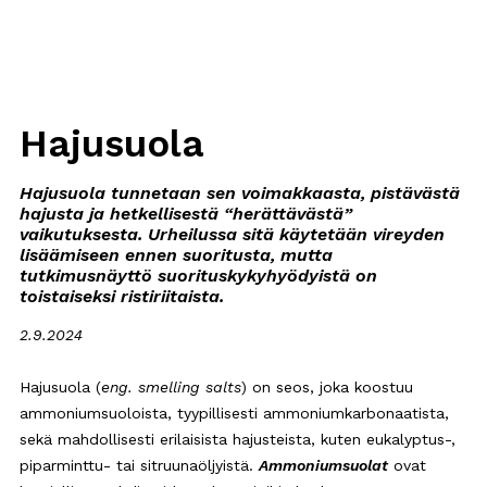
Hajusuola
Hajusuola tunnetaan sen voimakkaasta, pistävästä
hajusta ja hetkellisestä “herättävästä”
vaikutuksesta. Urheilussa sitä käytetään vireyden
lisäämiseen ennen suoritusta, mutta
tutkimusnäyttö suorituskykyhyödyistä on
toistaiseksi ristiriitaista.
2.9.2024
Hajusuola (
eng. smelling salts
) on seos, joka koostuu
ammoniumsuoloista, tyypillisesti ammoniumkarbonaatista,
sekä mahdollisesti erilaisista hajusteista, kuten eukalyptus-,
piparminttu- tai sitruunaöljyistä.
Ammoniumsuolat
ovat