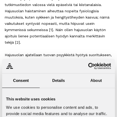
tutkimustiedon valossa vielä epäselviä tai kiistanalaisia.
Hajusuolan haistaminen aiheuttaa nopeita fysiologisia
muutoksia, kuten sykkeen ja hengitystiheyden kasvua; nämä
vaikutukset syntyvät nopeasti, mutta hiipuvat usein
kymmenissä sekunneissa [1]. Näin ollen hajusuolan käytön
ajoituis lienee potentiaalisen hyödyn kannalta merkittävin
tekijä [2].
Hajusuolan ajatellaan tuovan psyykkistä hyötyä suoritukseen,
kuten lisäämällä valppautta tai keskittymistä. Vaikutus on
kuitenkin vähäisesti tutkittu, eikä merkittäviä parannuksia
vaikkapa reaktioajoissa ole systemaattisesti havaittu [4].
Hajusuolan ‘’herättävän’’ vaikutuksen on kuitenkin esitetty
Consent
Details
About
mahdollisesti parantavan voiman- ja tehontuottoa erityisesti
nopeissa, räjähtävissä suorituksissa, jonka vuoksi hajusuolan
käyttö on suosittua voimalajeissa [1].
This website uses cookies
We use cookies to personalise content and ads, to
Joissakin tutkimuksissa on havaittu, että hajusuola vaikuttaisi
provide social media features and to analyse our traffic.