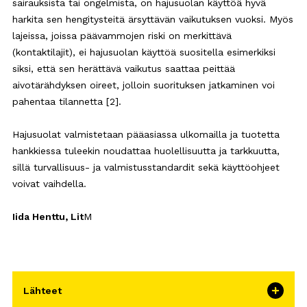
sairauksista tai ongelmista, on hajusuolan käyttöä hyvä
harkita sen hengitysteitä ärsyttävän vaikutuksen vuoksi. Myös
lajeissa, joissa päävammojen riski on merkittävä
(kontaktilajit), ei hajusuolan käyttöä suositella esimerkiksi
siksi, että sen herättävä vaikutus saattaa peittää
aivotärähdyksen oireet, jolloin suorituksen jatkaminen voi
pahentaa tilannetta [2].
Hajusuolat valmistetaan pääasiassa ulkomailla ja tuotetta
hankkiessa tuleekin noudattaa huolellisuutta ja tarkkuutta,
sillä turvallisuus- ja valmistusstandardit sekä käyttöohjeet
voivat vaihdella.
Iida Henttu, Lit
M
Lähteet