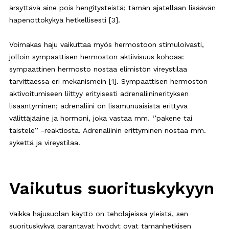
ärsyttävä aine pois hengitysteistä; tämän ajatellaan lisäävän
hapenottokykyä hetkellisesti [3].
Voimakas haju vaikuttaa myös hermostoon stimuloivasti,
jolloin sympaattisen hermoston aktiivisuus kohoaa:
sympaattinen hermosto nostaa elimistön vireystilaa
tarvittaessa eri mekanismein [1]. Sympaattisen hermoston
aktivoitumiseen liittyy erityisesti adrenaliininerityksen
lisääntyminen; adrenaliini on lisämunuaisista erittyvä
välittäjäaine ja hormoni, joka vastaa mm. ‘’pakene tai
taistele’’ -reaktiosta. Adrenaliinin erittyminen nostaa mm.
sykettä ja vireystilaa.
Vaikutus suorituskykyyn
Vaikka hajusuolan käyttö on teholajeissa yleistä, sen
suorituskykyä parantavat hyödyt ovat tämänhetkisen