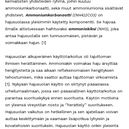
kemiallisten yhdisteiden ryhmä, joihin kuuluu
ammoniumkarbonaatti, sekä muut ammoniumionia sisältävät
yhdisteet.
Ammoniumkarbonaatti
((NH4)2CO3)
on
hajusuolassa yleisimmin käytetty komponentti. Se hajoaa
ilmalle altistuessaan haihtuvaksi
ammoniakiksi
(NH3),
joka
antaa hajusuolalle sen tunnusomaisen, pistävän ja
voimakkaan hajun. [1]
Hajusuolan alkuperäinen käyttötarkoitus oli tajuttoman
ihmisen herättäminen. Ammoniakin voimakas haju ärsyttää
hengitysteitä ja saa aikaan refleksinomaisen hengityksen
tehostumisen, mikä saattoi auttaa tajuttoman virkoamista
[1]. Nykyään hajusuolan käyttö on siirtynyt pääasiassa
urheilumaailmaan, jossa sen pääasiallinen käyttötarkoitus on
parantaa suorituskykyä ennen suoritusta. Käytön motiivina
on yleensä vireystilan nosto ja ‘’herättely’’ suoritukseen.
Hajusuolan vaikutus on hetkellinen ja sen ajatellaan voivan
auttaa keskittymään ja saamaan lisäpotkua lyhyisiin ja
kovatehoisiin suorituksiin. Hajusuolan käyttö onkin yleisintä