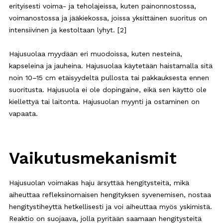
erityisesti voima- ja teholajeissa, kuten painonnostossa,
voimanostossa ja jääkiekossa, joissa yksittäinen suoritus on
intensiivinen ja kestoltaan lyhyt. [2]
Hajusuolaa myydään eri muodoissa, kuten nesteinä,
kapseleina ja jauheina. Hajusuolaa käytetään haistamalla sitä
noin 10–15 cm etäisyydeltä pullosta tai pakkauksesta ennen
suoritusta. Hajusuola ei ole dopingaine, eikä sen käyttö ole
kiellettyä tai laitonta. Hajusuolan myynti ja ostaminen on
vapaata.
Vaikutusmekanismit
Hajusuolan voimakas haju ärsyttää hengitysteitä, mikä
aiheuttaa refleksinomaisen hengityksen syvenemisen, nostaa
hengitystiheyttä hetkellisesti ja voi aiheuttaa myös yskimistä.
Reaktio on suojaava, jolla pyritään saamaan hengitysteitä