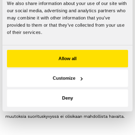
positiivisesti räjähtävään voimantuottoon isometrisissä
We also share information about your use of our site with
voimantuottotesteissä heti valmisteen käytön jälkeen [5, 6]
our social media, advertising and analytics partners who
sekä voimantuottoon kovan intensiteetin suorituksissa [7].
may combine it with other information that you’ve
Näissä tutkimuksissa esitetyt vaikutukset ovat kuitenkin
provided to them or that they’ve collected from your use
yksittäisiä ja vaihtelevia, eikä niiden perusteella ole
of their services.
mahdollista muodostaa johtopäätöksiä hajusuolan
suorituskykyä parantavista vaikutuksista.
Allow all
Tutkimustieto hajusuolan vaikutuksista on hyvin vaihtelevaa,
ja luotettavaa tai vertailtavaa tutkimustietoa aiheesta on
saatavilla heikosti. Näin ollen selkeitä johtopäätöksiä siitä,
Customize
onko hajusuolan käytöllä merkittäviä suorituskykyä
parantavia hyötyjä ei ole mahdollista muodostaa. Suurin
potentiaalinen hyöty hajusuolan käytöstä lieneekin placebo-
Deny
efektiksikin kutsuttava, käyttäjän subjektiivinen kokemus ja
usko tuotteelta kaivattuihin vaikutuksiin, vaikka objektiivisia
muutoksia suorituskyvyssä ei olisikaan mahdollista havaita.