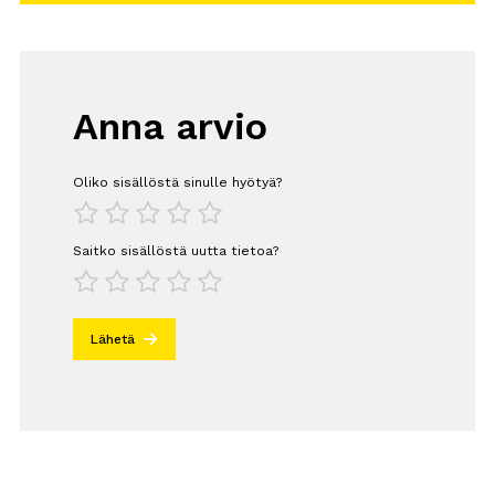
Anna arvio
Oliko sisällöstä sinulle hyötyä?
1
2
3
4
5
Saitko sisällöstä uutta tietoa?
1
2
3
4
5
Lähetä