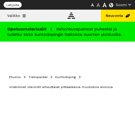
Suomi
Lahjoita
Valikko
Neuvonta
Opetusmateriaalit
|
Kehonkuvapaineet puheeksi ja
tutkittu tieto kuntodopingin haitoista nuorten ulottuville.
Tietopankki
Neuvonta
Etusivu
Tietopankki
Kuntodoping
Koulutus
Anaboliset steroidit aiheuttavat pitkäaikaisia muutoksia aivoissa
Info
Suomi