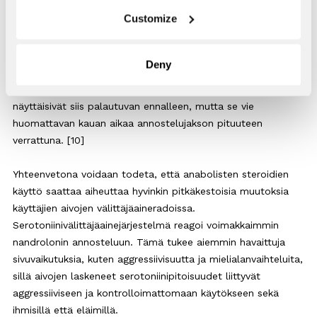
Customize
Dopamiinijärjestelmän muutosten palautuminen nandrolonin
annostelua edeltäneelle tasolle kesti noin viisi kertaa, ja
serotoniinijärjestelmän palautuminen puolestaan kuusi kertaa
Deny
annostelujakson verran. Steroidin aiheuttamat muutokset
keskushermoston dopamiini- ja serotoniinijärjestelmiin
näyttäisivät siis palautuvan ennalleen, mutta se vie
huomattavan kauan aikaa annostelujakson pituuteen
verrattuna. [10]
Yhteenvetona voidaan todeta, että anabolisten steroidien
käyttö saattaa aiheuttaa hyvinkin pitkäkestoisia muutoksia
käyttäjien aivojen välittäjäaineradoissa.
Serotoniinivälittäjäainejärjestelmä reagoi voimakkaimmin
nandrolonin annosteluun. Tämä tukee aiemmin havaittuja
sivuvaikutuksia, kuten aggressiivisuutta ja mielialanvaihteluita,
sillä aivojen laskeneet serotoniinipitoisuudet liittyvät
aggressiiviseen ja kontrolloimattomaan käytökseen sekä
ihmisillä että eläimillä.