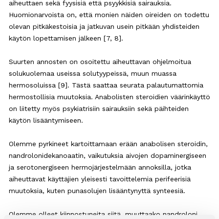
aiheuttaen sekä fyysisiä että psyykkisiä sairauksia.
Huomionarvoista on, että monien näiden oireiden on todettu
olevan pitkäkestoisia ja jatkuvan usein pitkään yhdisteiden
käytön lopettamisen jälkeen [7, 8].
Suurten annosten on osoitettu aiheuttavan ohjelmoitua
solukuolemaa useissa solutyypeissä, muun muassa
hermosoluissa [9]. Tästä saattaa seurata palautumattomia
hermostollisia muutoksia. Anabolisten steroidien väärinkäyttö
on liitetty myös psykiatrisiin sairauksiin sekä päihteiden
käytön lisääntymiseen.
Olemme pyrkineet kartoittamaan erään anabolisen steroidin,
nandrolonidekanoaatin, vaikutuksia aivojen dopaminergiseen
ja serotonergiseen hermojärjestelmään annoksilla, jotka
aiheuttavat käyttäjien yleisesti tavoittelemia perifeerisiä
muutoksia, kuten punasolujen lisääntynyttä synteesiä.
Olemme olleet kiinnostuneita siitä, muuttaako nandroloni