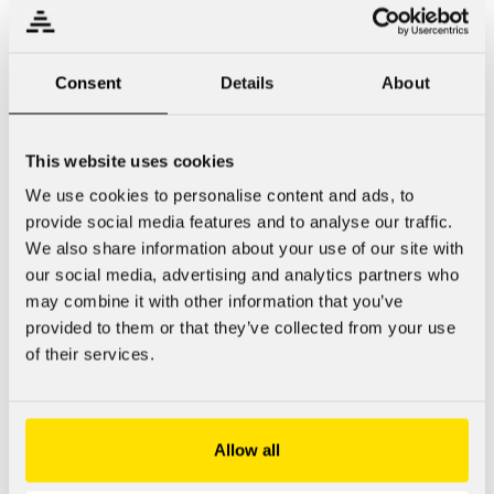
kokaiinin välittömiä hermokemiallisia ja käytöksellisiä
vaikutuksia koe-eläimissä. Olemme pyrkineet lisäksi
selvittämään miten pysyviä muutoksia nandrolonin annostelu
Consent
Details
About
aiheuttaa aivojen hermoradoissa, sekä millä aikavälillä
muutokset palautuvat. [10]
This website uses cookies
We use cookies to personalise content and ads, to
provide social media features and to analyse our traffic.
Nandrolonin vaikutukset
We also share information about your use of our site with
ovat pitkäkestoisia
our social media, advertising and analytics partners who
may combine it with other information that you’ve
provided to them or that they’ve collected from your use
Tuloksemme osoittavat erittäin vahvasti, että nandrolonilla
of their services.
on pitkäkestoisia vaikutuksia aivojen dopaminergiseen ja
serotonergiseen hermojärjestelmään. Vaikka
nandrolonipitoisuuksien havaittiin laskeneen ja lopulta
hävinneen kokonaan rotan verestä, olivat nandrolonin
Allow all
aiheuttamat muutokset edelleen havaittavissa. [10]