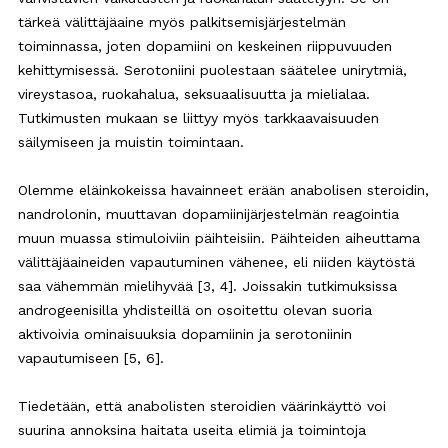
tärkeä välittäjäaine myös palkitsemisjärjestelmän
toiminnassa, joten dopamiini on keskeinen riippuvuuden
kehittymisessä. Serotoniini puolestaan säätelee unirytmiä,
vireystasoa, ruokahalua, seksuaalisuutta ja mielialaa.
Tutkimusten mukaan se liittyy myös tarkkaavaisuuden
säilymiseen ja muistin toimintaan.
Olemme eläinkokeissa havainneet erään anabolisen steroidin,
nandrolonin, muuttavan dopamiinijärjestelmän reagointia
muun muassa stimuloiviin päihteisiin. Päihteiden aiheuttama
välittäjäaineiden vapautuminen vähenee, eli niiden käytöstä
saa vähemmän mielihyvää [3, 4]. Joissakin tutkimuksissa
androgeenisilla yhdisteillä on osoitettu olevan suoria
aktivoivia ominaisuuksia dopamiinin ja serotoniinin
vapautumiseen [5, 6].
Tiedetään, että anabolisten steroidien väärinkäyttö voi
suurina annoksina haitata useita elimiä ja toimintoja