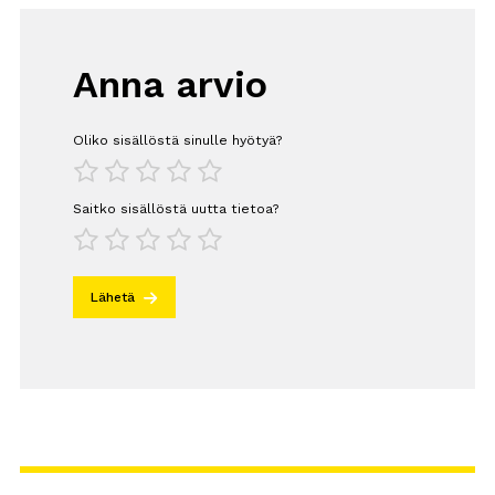
Anna arvio
Oliko sisällöstä sinulle hyötyä?
1
2
3
4
5
Saitko sisällöstä uutta tietoa?
1
2
3
4
5
Lähetä