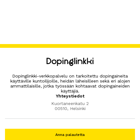
Dopinglinkki-verkkopalvelu on tarkoitettu dopingaineita
käyttäville kuntoilijoille, heidän läheisilleen sekä eri alojen
ammattilaisille, jotka työssään kohtaavat dopingaineiden
käyttäjiä.
Yhteystiedot
Kuortaneenkatu 2
00510, Helsinki
Anna palautetta