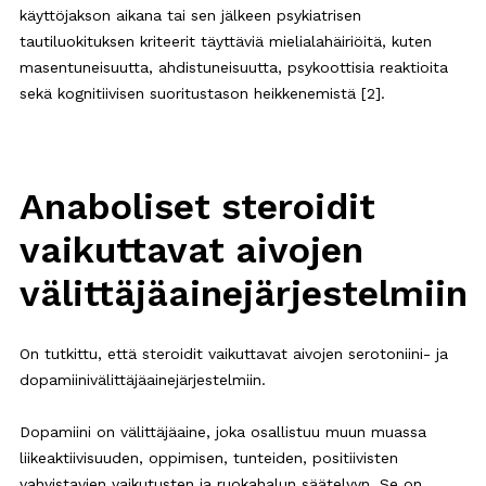
käyttöjakson aikana tai sen jälkeen psykiatrisen
tautiluokituksen kriteerit täyttäviä mielialahäiriöitä, kuten
masentuneisuutta, ahdistuneisuutta, psykoottisia reaktioita
sekä kognitiivisen suoritustason heikkenemistä [2].
Anaboliset steroidit
vaikuttavat aivojen
välittäjäainejärjestelmiin
On tutkittu, että steroidit vaikuttavat aivojen serotoniini- ja
dopamiinivälittäjäainejärjestelmiin.
Dopamiini on välittäjäaine, joka osallistuu muun muassa
liikeaktiivisuuden, oppimisen, tunteiden, positiivisten
vahvistavien vaikutusten ja ruokahalun säätelyyn. Se on