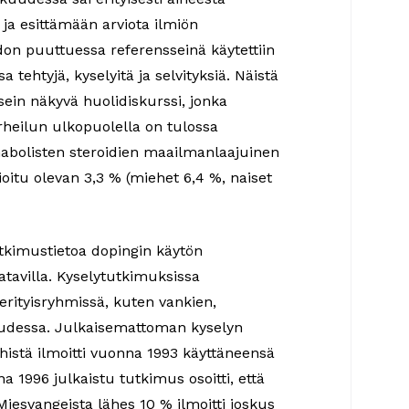
ja esittämään arviota ilmiön
don puuttuessa referensseinä käytettiin
sa tehtyjä, kyselyitä ja selvityksiä. Näistä
sein näkyvä huolidiskurssi, jonka
heilun ulkopuolella on tulossa
nabolisten steroidien maailmanlaajuinen
ioitu olevan 3,3 % (miehet 6,4 %, naiset
tkimustietoa dopingin käytön
atavilla. Kyselytutkimuksissa
ä erityisryhmissä, kuten vankien,
uudessa. Julkaisemattoman kyselyn
istä ilmoitti vuonna 1993 käyttäneensä
na 1996 julkaistu tutkimus osoitti, että
iesvangeista lähes 10 % ilmoitti joskus