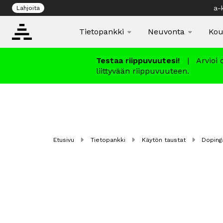
a-k
Lahjoita
Tietopankki
Neuvonta
Kou
Testaa riippuvuutesi!
|
Arvioi 
liittyvään riippuvuuteen.
Etusivu
Tietopankki
Käytön taustat
Doping