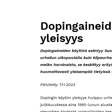
Dopingaineid
yleisyys
Dopingaineiden käyttöä esiintyy S
urheilun ulkopuolella kuin kilpaurhe
melko harvinaista, se keskittyy erityi
huomattavasti yleisempää tietyissä 
Päivitetty
7.11.2023
Dopingin käytön yleisyys huippu-urh
julkisuudessa aina 1990-luvun alusta
steroidien käytöstä voimailijoiden kes