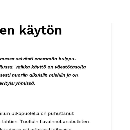
en käytön
uomessa selvästi enemmän huippu-
ilussa. Vaikka käyttö on väestötasolla
sesti nuoriin aikuisiin miehiin ja on
erityisryhmissä.
eilun ulkopuolella on puhuttanut
 lähtien. Tuolloin havainnot anabolisten
kuudessa sai erityisesti aiheesta