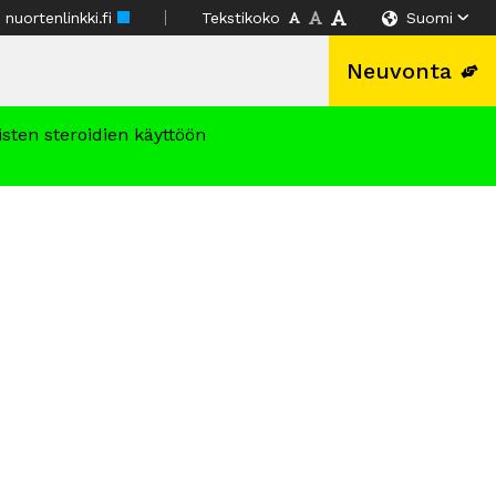
nuortenlinkki.fi
Tekstikoko
Suomi
Neuvonta
isten steroidien käyttöön