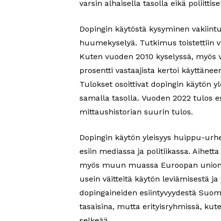
varsin alhaisella tasolla eikä poliittis
Dopingin käytöstä kysyminen vakiint
huumekyselyä. Tutkimus toistettiin vu
Kuten vuoden 2010 kyselyssä, myös vu
prosentti vastaajista kertoi käyttäne
Tulokset osoittivat dopingin käytön 
samalla tasolla. Vuoden 2022 tulos es
mittaushistorian suurin tulos.
Dopingin käytön yleisyys huippu-urhe
esiin mediassa ja politiikassa. Aihetta 
myös muun muassa Euroopan unioniss
usein väitteitä käytön leviämisestä ja
dopingaineiden esiintyvyydestä Suome
tasaisina, mutta erityisryhmissä, ku
selkeää.