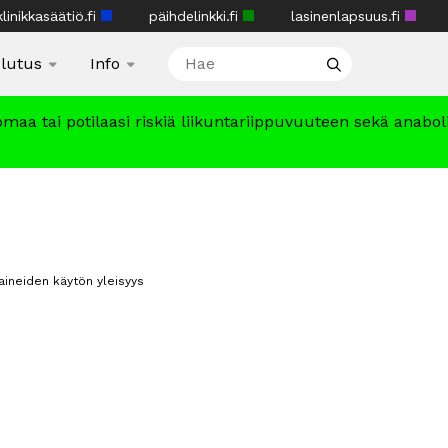
linikkasäätiö.fi
päihdelinkki.fi
lasinenlapsuus.fi
lutus
Info
omaa tai potilaasi riskiä liikuntariippuvuuteen sekä anabol
aineiden käytön yleisyys