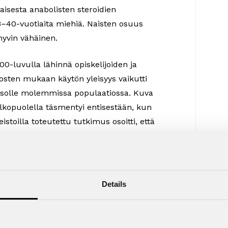
aisesta anabolisten steroidien
 18–40-vuotiaita miehiä. Naisten osuus
 hyvin vähäinen.
 00-luvulla lähinnä opiskelijoiden ja
osten mukaan käytön yleisyys vaikutti
asolle molemmissa populaatiossa. Kuva
lkopuolella täsmentyi entisestään, kun
toilla toteutettu tutkimus osoitti, että
a oli kokeillut 0,3 prosenttia 12–18-
udessa dopingin käyttö oli siis hyvin
Details
en lopulla dopingin käytön yleisyys
liittiseksi huolenaiheeksi. Kulttuuri-
esitti vuonna 2007 Turun Sanomien