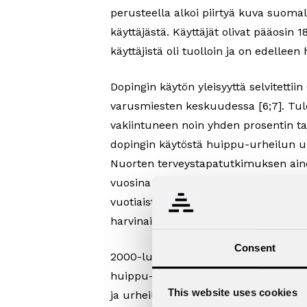
perusteella alkoi piirtyä kuva suomal
käyttäjästä. Käyttäjät olivat pääosin
käyttäjistä oli tuolloin ja on edelleen
Dopingin käytön yleisyyttä selvitettiin
varusmiesten keskuudessa [6;7]. Tul
vakiintuneen noin yhden prosentin t
dopingin käytöstä huippu-urheilun u
Nuorten terveystapatutkimuksen aineis
vuosina 1991–2005 anabolisia steroidej
vuotiaista nuorista [8]. Nuorten kesku
harvinaista.
Consent
2000-luvun ensimmäisen vuosikymmen
huippu-urheilun ulkopuolella nousi po
This website uses cookies
ja urheiluministeri Stefan Wallinin 