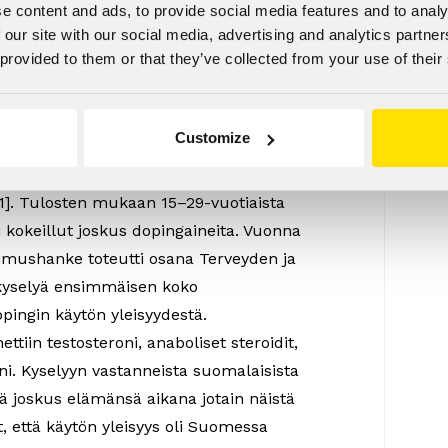
ministeriön tiedotteessa huolensa
e content and ads, to provide social media features and to analy
 our site with our social media, advertising and analytics partn
 Ministeriön aloitteesta
 provided to them or that they’ve collected from your use of their
ettiin aiheesta vuonna 2009
ytön yleisyyden ohella syvällisemmin
huippu-urheilun ulkopuolella.
Customize
uloksia dopingin käytön yleisyydestä
]. Tulosten mukaan 15–29-vuotiaista
i kokeillut joskus dopingaineita. Vuonna
imushanke toteutti osana Terveyden ja
kyselyä ensimmäisen koko
pingin käytön yleisyydestä.
tiin testosteroni, anaboliset steroidit,
ni. Kyselyyn vastanneista suomalaisista
sä joskus elämänsä aikana jotain näistä
at, että käytön yleisyys oli Suomessa