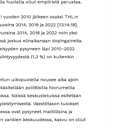
ella huolella ollut empiiristä perustaa.
ui vuoden 2010 jälkeen osaksi THL:n
osina 2014, 2018 ja 2022 [13;14;18].
osina 2014, 2018 ja 2022 noin yksi
ensä joskus elinaikanaan dopingaineita.
yleisyyden pysyneen läpi 2010–2022
iintyvyydestä (1,3 %) on kuitenkin
ilun ulkopuolella nousee aika ajoin
käsitellään poliittisilla foorumeilla
a. Näissä keskusteluissa esitetään
 yleistymisestä. Väestötason tulokset
ssa ovat pysyneet maltillisina ja
ten vankien keskuudessa, kasvu on ollut