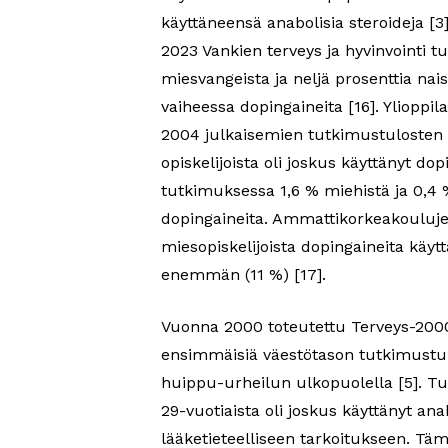
käyttäneensä anabolisia steroideja [3
2023 Vankien terveys ja hyvinvointi t
miesvangeista ja neljä prosenttia nai
vaiheessa dopingaineita [16]. Ylioppi
2004 julkaisemien tutkimustulosten
opiskelijoista oli joskus käyttänyt do
tutkimuksessa 1,6 % miehistä ja 0,4 %
dopingaineita. Ammattikorkeakoulujen 
miesopiskelijoista dopingaineita käytt
enemmän (11 %) [17].
Vuonna 2000 toteutettu Terveys-200
ensimmäisiä väestötason tutkimustul
huippu-urheilun ulkopuolella [5]. Tu
29-vuotiaista oli joskus käyttänyt a
lääketieteelliseen tarkoitukseen. Tä