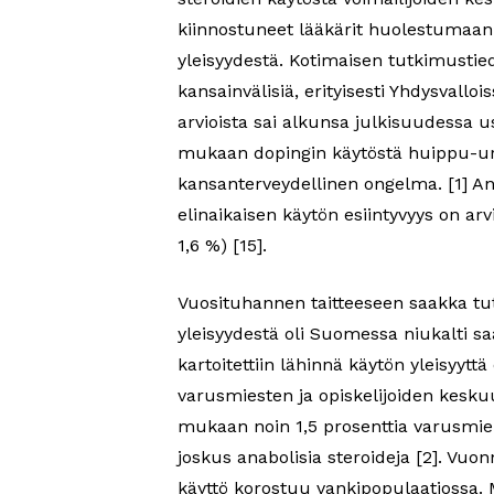
kiinnostuneet lääkärit huolestumaan 
yleisyydestä. Kotimaisen tutkimustie
kansainvälisiä, erityisesti Yhdysvallois
arvioista sai alkunsa julkisuudessa u
mukaan dopingin käytöstä huippu-ur
kansanterveydellinen ongelma. [1] A
elinaikaisen käytön esiintyvyys on arv
1,6 %) [15].
Vuosituhannen taitteeseen saakka tu
yleisyydestä oli Suomessa niukalti sa
kartoitettiin lähinnä käytön yleisyytt
varusmiesten ja opiskelijoiden kesk
mukaan noin 1,5 prosenttia varusmieh
joskus anabolisia steroideja [2]. Vuon
käyttö korostuu vankipopulaatiossa. M