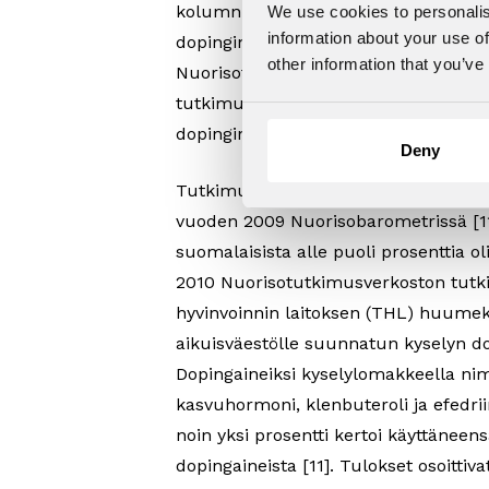
kolumnissa sekä opetus- ja kulttuuri
We use cookies to personalis
information about your use of
dopingin käytön yleistymisestä [9;10].
other information that you’ve
Nuorisotutkimusverkostossa käynnist
tutkimushanke, jossa kartoitettiin kä
dopingin aineiden käyttökulttuuria 
Deny
Tutkimushanke julkaisi ensimmäisiä t
vuoden 2009 Nuorisobarometrissä [11
suomalaisista alle puoli prosenttia ol
2010 Nuorisotutkimusverkoston tutk
hyvinvoinnin laitoksen (THL) huume
aikuisväestölle suunnatun kyselyn do
Dopingaineiksi kyselylomakkeella nimet
kasvuhormoni, klenbuteroli ja efedrii
noin yksi prosentti kertoi käyttäneen
dopingaineista [11]. Tulokset osoittiv