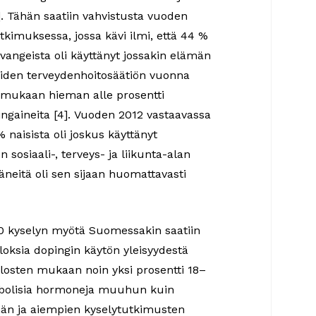
]. Tähän saatiin vahvistusta vuoden
utkimuksessa, jossa kävi ilmi, että 44 %
svangeista oli käyttänyt jossakin elämän
laiden terveydenhoitosäätiön vuonna
 mukaan hieman alle prosentti
pingaineita [4]. Vuoden 2012 vastaavassa
 naisista oli joskus käyttänyt
sosiaali-, terveys- ja liikunta-alan
äneitä oli sen sijaan huomattavasti
0 kyselyn myötä Suomessakin saatiin
oksia dopingin käytön yleisyydestä
losten mukaan noin yksi prosentti 18–
nabolisia hormoneja muuhun kuin
män ja aiempien kyselytutkimusten