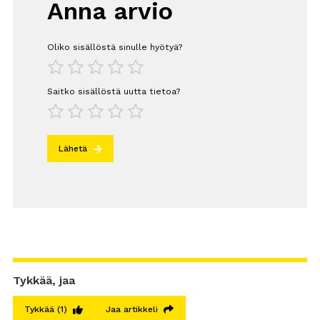
Anna arvio
Oliko sisällöstä sinulle hyötyä?
1
2
3
4
5
Saitko sisällöstä uutta tietoa?
1
2
3
4
5
Lähetä
Tykkää, jaa
Tykkää
(1)
Jaa artikkeli