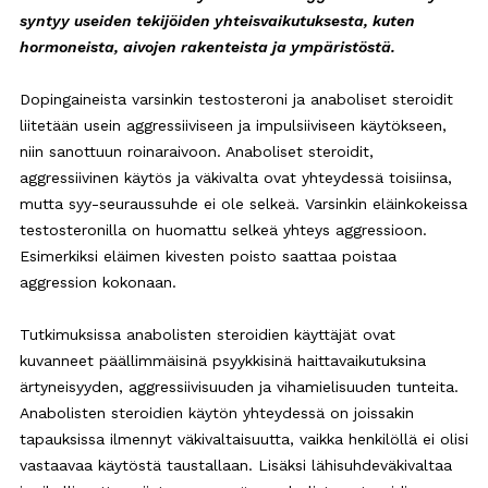
syntyy useiden tekijöiden yhteisvaikutuksesta, kuten
hormoneista, aivojen rakenteista ja ympäristöstä.
Dopingaineista varsinkin testosteroni ja anaboliset steroidit
liitetään usein aggressiiviseen ja impulsiiviseen käytökseen,
niin sanottuun roinaraivoon. Anaboliset steroidit,
aggressiivinen käytös ja väkivalta ovat yhteydessä toisiinsa,
mutta syy-seuraussuhde ei ole selkeä. Varsinkin eläinkokeissa
testosteronilla on huomattu selkeä yhteys aggressioon.
Esimerkiksi eläimen kivesten poisto saattaa poistaa
aggression kokonaan.
Tutkimuksissa anabolisten steroidien käyttäjät ovat
kuvanneet päällimmäisinä psyykkisinä haittavaikutuksina
ärtyneisyyden, aggressiivisuuden ja vihamielisuuden tunteita.
Anabolisten steroidien käytön yhteydessä on joissakin
tapauksissa ilmennyt väkivaltaisuutta, vaikka henkilöllä ei olisi
vastaavaa käytöstä taustallaan. Lisäksi lähisuhdeväkivaltaa