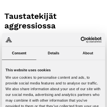
Taustatekijät
aggressiossa
On todennäköistä, että jo valmiiksi antisosiaaliset,
aggressiiviset ja impulsiiviset ihmiset, joilla on taipumusta
riskikäyttäytymiseen ja päihteiden käyttöön, aloittavat
Consent
Details
About
anabolisten steroidien käytön. Niin sanotussa roinaraivossa
linkittyvätkin toisiinsa dopingaineiden vaikutukset, päihteiden
ja lääkkeiden käyttö sekä elämäntyyli, joka korostaa kovaa
This website uses cookies
maskuliinisuutta. Eräässä tutkimuksessa huomattiin, että
We use cookies to personalise content and ads, to
testosteroni lisäsi aggressiota miehillä, joilla oli korkean
provide social media features and to analyse our traffic.
riskin persoonallisuusprofiili (mm. korkea dominanssi ja
We also share information about your use of our site with
matala itsekontrolli).
our social media, advertising and analytics partners who
may combine it with other information that you’ve
Toisin sanoen, jos ihmisellä ei ole taipumusta
provided to them or that they’ve collected from your use