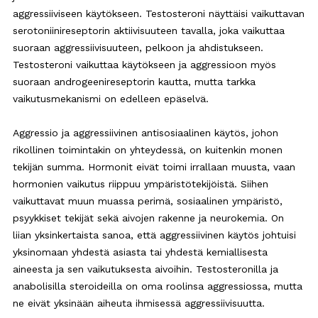
aggressiiviseen käytökseen. Testosteroni näyttäisi vaikuttavan
serotoniinireseptorin aktiivisuuteen tavalla, joka vaikuttaa
suoraan aggressiivisuuteen, pelkoon ja ahdistukseen.
Testosteroni vaikuttaa käytökseen ja aggressioon myös
suoraan androgeenireseptorin kautta, mutta tarkka
vaikutusmekanismi on edelleen epäselvä.
Aggressio ja aggressiivinen antisosiaalinen käytös, johon
rikollinen toimintakin on yhteydessä, on kuitenkin monen
tekijän summa. Hormonit eivät toimi irrallaan muusta, vaan
hormonien vaikutus riippuu ympäristötekijöistä. Siihen
vaikuttavat muun muassa perimä, sosiaalinen ympäristö,
psyykkiset tekijät sekä aivojen rakenne ja neurokemia. On
liian yksinkertaista sanoa, että aggressiivinen käytös johtuisi
yksinomaan yhdestä asiasta tai yhdestä kemiallisesta
aineesta ja sen vaikutuksesta aivoihin. Testosteronilla ja
anabolisilla steroideilla on oma roolinsa aggressiossa, mutta
ne eivät yksinään aiheuta ihmisessä aggressiivisuutta.