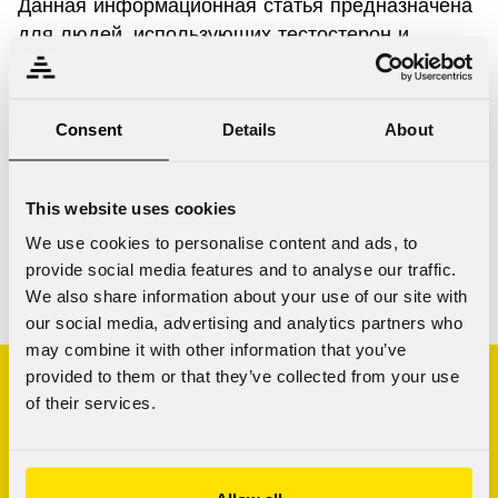
Данная информационная статья предназначена
для людей, использующих тестостерон и
анаболические стероиды в виде инъекций, а
также для медицинских работников, которые
сталкиваются с ними в процессе своей работы.
Consent
Details
About
Цель брошюры — снизить потенциальный вред
от инъекций.
This website uses cookies
We use cookies to personalise content and ads, to
Читать далее
provide social media features and to analyse our traffic.
We also share information about your use of our site with
our social media, advertising and analytics partners who
may combine it with other information that you’ve
provided to them or that they’ve collected from your use
of their services.
Зависимость от
анаболических