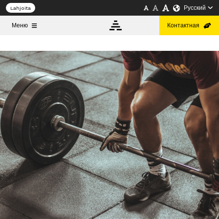
Русский
Lahjoita
Меню
Контактная
ИНФОБАНК
О
САЙТЕ
Русский