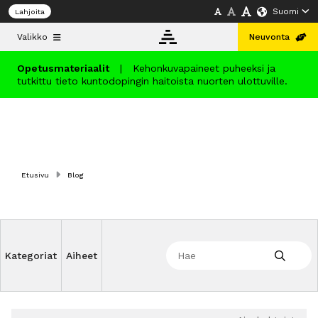
Suomi
Lahjoita
Valikko
Neuvonta
Opetusmateriaalit
|
Kehonkuvapaineet puheeksi ja
tutkittu tieto kuntodopingin haitoista nuorten ulottuville.
Tietopankki
Neuvonta
Etusivu
Blog
Koulutus
Info
Kategoriat
Aiheet
Suomi