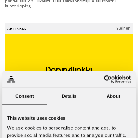
palvelussa on julkaistu uusi sairaanhoitajille suunnattu
kuntodoping…
Yleinen
ARTIKKELI
Consent
Details
About
12.03.2020
This website uses cookies
Hae töihin PLP-lähettilääksi
We use cookies to personalise content and ads, to
Dopinglinkkiin haetaan PUHTAAN LIIKUNNAN PUOLESTA -
LÄHETTILÄSTÄ ylläpitämään Puhtaan liikunnan puolesta
provide social media features and to analyse our traffic.