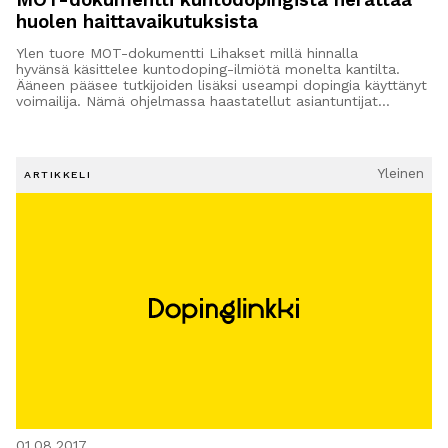
huolen haittavaikutuksista
Ylen tuore MOT-dokumentti Lihakset millä hinnalla
hyvänsä käsittelee kuntodoping-ilmiötä monelta kantilta.
Ääneen pääsee tutkijoiden lisäksi useampi dopingia käyttänyt
voimailija. Nämä ohjelmassa haastatellut asiantuntijat…
Yleinen
ARTIKKELI
01.08.2017