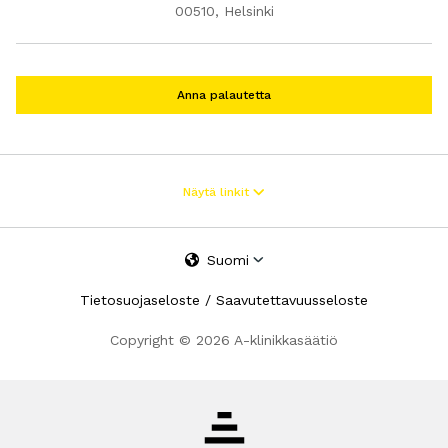
00510, Helsinki
Anna palautetta
Tietopankki
Näytä linkit
Dopingaineet
Kuntodoping
Käytön taustat
Suomi
Tutkimustiivistelmät
Tietosuojaseloste
/
Saavutettavuusseloste
Dopinglainsäädäntö
Podcastit
Copyright © 2026 A-klinikkasäätiö
Läheisille
Koulutus
Opetusmateriaali
Verkkokoulutukset