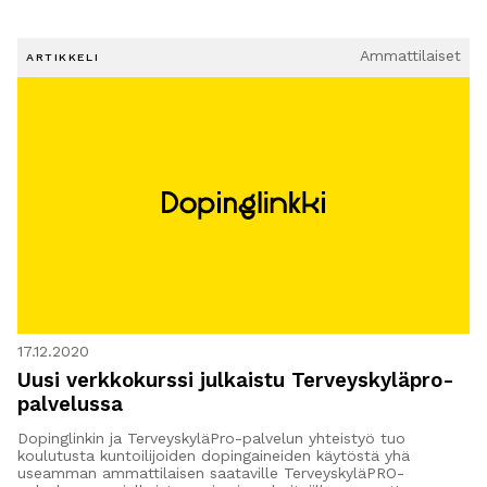
Ammattilaiset
ARTIKKELI
17.12.2020
Uusi verkkokurssi julkaistu Terveyskyläpro-
palvelussa
Dopinglinkin ja TerveyskyläPro-palvelun yhteistyö tuo
koulutusta kuntoilijoiden dopingaineiden käytöstä yhä
useamman ammattilaisen saataville TerveyskyläPRO-