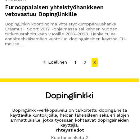
Eurooppalaisen yhteistyöhankkeen
vetovastuu Dopinglinkille
Dopinglinkin koordinoima yhteistyökumppanuushanke
Erasmus+ Sport 2017 -ohjelmassa sai kahden vuoden
tutkimusrahoituksen vuosille 2018–2020. Hanke tulee
ennaltaehkäisemään kuntoilun dopingaineiden käyttöä EU-
maissa…
Edellinen
1
2
3
Julkaisunavig
Dopinglinkki-verkkopalvelu on tarkoitettu dopingaineita
käyttäville kuntoilijoille, heidän läheisilleen sekä eri alojen
ammattilaisille, jotka työssään kohtaavat dopingaineiden
käyttäjiä.
Yhteystiedot
Kuortaneenkatu 2