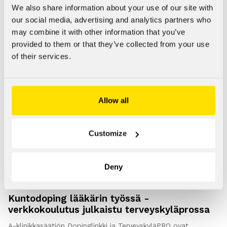
(PLP) -toimintaa. Lähettiläs palkataan pääkaupunkiseudulle,
We also share information about your use of our site with
Turkuun tai Tampereelle. Dopinglinkki tarjoaa tietoa…
our social media, advertising and analytics partners who
may combine it with other information that you’ve
provided to them or that they’ve collected from your use
Ammattilaiset
ARTIKKELI
of their services.
Allow all
Customize
Deny
07.10.2019
Kuntodoping lääkärin työssä -
verkkokoulutus julkaistu terveyskyläprossa
A-klinikkasäätiön Dopinglinkki ja TerveyskyläPRO ovat