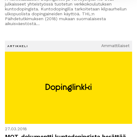
julkaisseet yhteistyössä tuotetun verkkokoulutuksen
kuntodopingista. Kuntodopingilla tarkoitetaan kilpaurheilun
ulkopuolista dopingaineiden käyttöä. THL:n
Päihdetutkimuksen (2018) mukaan suomalaisesta
aikuisväestöstä…
Ammattilaiset
ARTIKKELI
27.03.2018
MOT-dokumentti kuntodopingista herättää