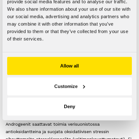
provide social media features and to analyse our traffic.
siis välttämättä ole yhtä hyödyllisiä ikääntyneillä kuin
We also share information about your use of our site with
nuorilla.
our social media, advertising and analytics partners who
may combine it with other information that you’ve
Androgeenien vaikutukset aivoverisuonten reaktiivisuuteen
provided to them or that they’ve collected from your use
näyttävät olevan erilaisia ​​riippuen annoksesta ja hoidon
of their services.
kestosta. Testosteronihoidon on huomattu eläinkokeissa
parantavan aivoverisuonten supistumista, mutta toisaalta
etenkin lyhytkestoisessa hoidossa vaikutukset voivat välittyä
muuta kautta kuin androgeenien vaikutuksesta. Tutkimusta
Allow all
on tarvetta syventää androgeenien ja aivojen verisuonten
välisestä vuorovaikutuksesta. Lisäksi pitkäaikaista
Customize
testosteronihoitoa koskevissa tutkimuksissa tulisi ottaa
huomioon testosteronin aromatisoituminen (muuttuminen)
estrogeeniksi, sillä estrogeenit ovat verisuonia laajentavia
Deny
aineita.
Androgeenit saattavat toimia verisuonistossa
antioksidantteina ja suojata oksidatiivisen stressin
aiheuttamalta ateroskleroosilta (valtimonkovettumatauti). Ei