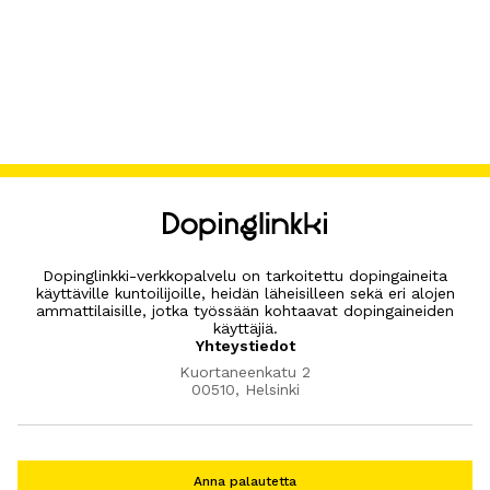
Dopinglinkki-verkkopalvelu on tarkoitettu dopingaineita
käyttäville kuntoilijoille, heidän läheisilleen sekä eri alojen
ammattilaisille, jotka työssään kohtaavat dopingaineiden
käyttäjiä.
Yhteystiedot
Kuortaneenkatu 2
00510, Helsinki
Anna palautetta