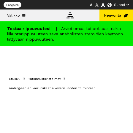
Suomi
Lahjoita
Valikko
Neuvonta
Testaa riippuvuutesi!
|
Arvioi omaa tai potilaasi riskiä
liikuntariippuvuuteen sekä anabolisten steroidien käyttöön
Tietopankki
liittyvään riippuvuuteen.
Neuvonta
Koulutus
Etusivu
Tutkimustiivistelmät
Androgeenien vaikutukset aivoverisuonten toimintaan
Info
Suomi