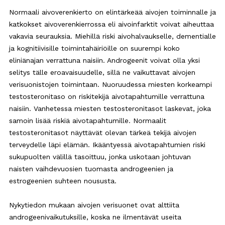
Normaali aivoverenkierto on elintärkeää aivojen toiminnalle ja
katkokset aivoverenkierrossa eli aivoinfarktit voivat aiheuttaa
vakavia seurauksia. Miehillä riski aivohalvaukselle, dementialle
ja kognitiivisille toimintahäiriöille on suurempi koko
eliniänajan verrattuna naisiin. Androgeenit voivat olla yksi
selitys tälle eroavaisuudelle, sillä ne vaikuttavat aivojen
verisuonistojen toimintaan. Nuoruudessa miesten korkeampi
testosteronitaso on riskitekijä aivotapahtumille verrattuna
naisiin. Vanhetessa miesten testosteronitasot laskevat, joka
samoin lisää riskiä aivotapahtumille. Normaalit
testosteronitasot näyttävät olevan tärkeä tekijä aivojen
terveydelle läpi elämän. Ikääntyessä aivotapahtumien riski
sukupuolten välillä tasoittuu, jonka uskotaan johtuvan
naisten vaihdevuosien tuomasta androgeenien ja
estrogeenien suhteen noususta.
Nykytiedon mukaan aivojen verisuonet ovat alttiita
androgeenivaikutuksille, koska ne ilmentävät useita