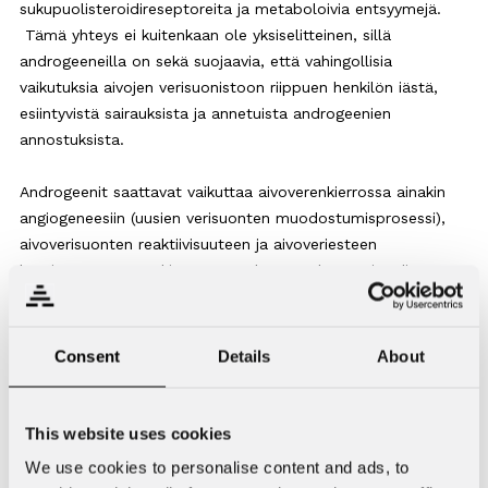
sukupuolisteroidireseptoreita ja metaboloivia entsyymejä.
Tämä yhteys ei kuitenkaan ole yksiselitteinen, sillä
androgeeneilla on sekä suojaavia, että vahingollisia
vaikutuksia aivojen verisuonistoon riippuen henkilön iästä,
esiintyvistä sairauksista ja annetuista androgeenien
annostuksista.
Androgeenit saattavat vaikuttaa aivoverenkierrossa ainakin
angiogeneesiin (uusien verisuonten muodostumisprosessi),
aivoverisuonten reaktiivisuuteen ja aivoveriesteen
läpäisevyyteen. Tutkimusten mukaan androgeenit edistävät
uusien verisuonten muodostumista, tosin suuri osa näistä
tutkimuksista on koskenut muuta verisuonistoa kuin
aivoverisuonistoa. Eläinkokeissa androgeenit ovat lisänneet
Consent
Details
About
aivoverisuonten muodostumista, mutta ihmisten kohdalla
tulokset eivät välttämättä ole niin yksiselitteisiä. Tiedetään
kuitenkin, että ikääntyessä annetut androgeenihoidot eivät
This website uses cookies
välttämättä vaikuta samalla tavalla verisuonten
We use cookies to personalise content and ads, to
muodostumiseen, kuin nuorilla. Samat androgeenitasot eivät