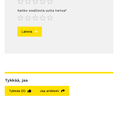
1
2
3
4
5
Saitko sisällöstä uutta tietoa?
1
2
3
4
5
Lähetä
Tykkää, jaa
Tykkää
(0)
Jaa artikkeli