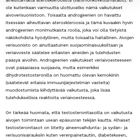
ole kuitenkaan varmuutta ulottuvatko nämä vaikutukset
aivoverisuonistoon. Toisaalta androgeenien on havaittu
itsessään aiheuttavan ateroskleroosia ja tämä kuvaakin hyvin
androgeenien monimutkaista roolia, joka voi olla tietyistä
näkökohdista hyödyllinen, mutta toisaalta haitallinen. Aivojen
verisuonisto on ainutlaatuinen suojaominaisuuksiltaan ja
veriaivoeste säätelee erilaisten aineiden ja tulehdusten
pääsyä aivoihin. Androgeenien vaikutukset veriaivoesteeseen
ovat pääasiassa suojaavia, mutta esimerkiksi
dihydrotestosteronilla on huomattu olevan kemokiinin
(säätelevät erilaisia immuunijärjestelmän vasteita)
muodostumista kiihdyttävää vaikutusta, joka lisää
tulehduksellisia reaktioita veriaivoesteessä.
On tärkeää huomata, että testosteronitasoilla on vaikutusta
aivojen toimintaan usean epäsuoran tekijän kautta. Alhaiset
testosteronitasot on liitetty aineenvaihdunta- ja sydän- ja
verisuonisairauksiin kuten verenpainetautiin, diabetekseen,