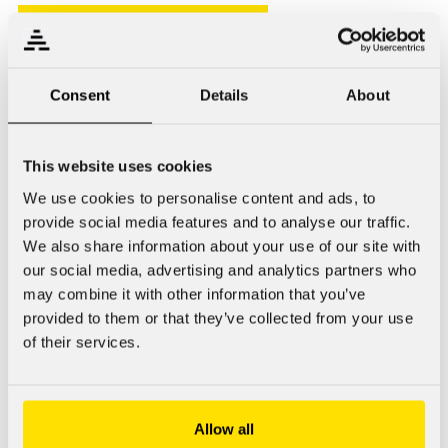
Dopningsmedlens väg till Finland
Kroppsmissnöje och störd kroppsuppfattning
Consent
Details
About
Straff för dopingbrott
This website uses cookies
Statistikförd dopingbrottslighet
We use cookies to personalise content and ads, to
provide social media features and to analyse our traffic.
We also share information about your use of our site with
our social media, advertising and analytics partners who
may combine it with other information that you’ve
Gilla, dela
provided to them or that they’ve collected from your use
of their services.
Gilla
(17)
Dela
Allow all