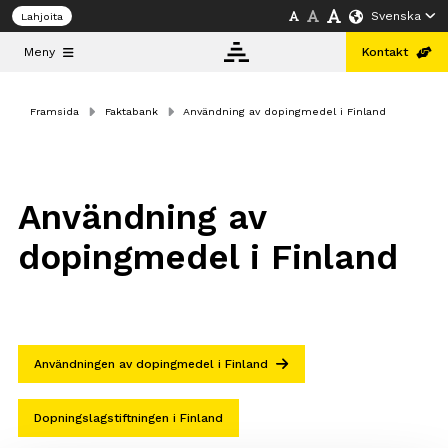
Svenska
Lahjoita
Meny
Kontakt
Framsida
Faktabank
Användning av dopingmedel i Finland
Faktabank
Info
Användning av
dopingmedel i Finland
Utbildning
Svenska
Användningen av dopingmedel i Finland
Dopningslagstiftningen i Finland