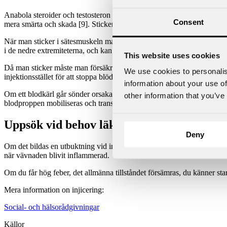
Anabola steroider och testosteron injiceras vanligen i sätesmuskeln el
Consent
mera smärta och skada [9]. Sticker man upprepat i samma punkt, kan 
När man sticker i sätesmuskeln man bör man vara särskilt försiktig så a
i de nedre extremiteterna, och kan skada nerven permanent. I värsta fal
This website uses cookies
Då man sticker måste man försäkra sig om att man inte träffar ett bl
We use cookies to personalis
injektionsstället för att stoppa blödningen.
information about your use of
Om ett blodkärl går sönder orsakar detta en inre blödning i muskeln.
other information that you’ve
blodproppen mobiliseras och transporteras till hjärtat eller lungorna, ka
Uppsök vid behov läkare
Deny
Om det bildas en utbuktning vid injektionsstället bör nålen genast dras 
när vävnaden blivit inflammerad.
Om du får hög feber, det allmänna tillståndet försämras, du känner sta
Mera information on injicering:
Social- och hälsorådgivningar
Källor