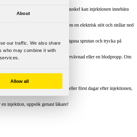
re borde dosen vara. [8] I en mindre muskel kan injektionen innebära
About
intensiv smärta, vilken ofta känns som en elektrisk stöt och strålar ned
lamas. [10]
utans kolv bakåt, bör man genast avlägsna sprutan och trycka på
se our traffic. We also share
ers who may combine it with
Skadas en ven, kan där även bildas ärrvävnad eller en blodpropp. Om
 services.
 farliga.
Allow all
rmt eller svullnar upp några timmar eller först dagar efter injektionen,
 en injektion, uppsök genast läkare!