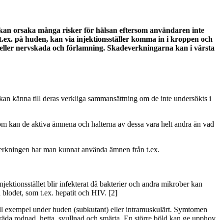
t kan orsaka många risker för hälsan eftersom användaren inte
r t.ex. på huden, kan via injektionsställer komma in i kroppen och
kel- eller nervskada och förlamning. Skadeverkningarna kan i värsta
kan känna till deras verkliga sammansättning om de inte undersökts i
utom kan de aktiva ämnena och halterna av dessa vara helt andra än vad
lverkningen har man kunnat använda ämnen från t.ex.
njektionsstället blir infekterat då bakterier och andra mikrober kan
lodet, som t.ex. hepatit och HIV. [2]
 till exempel under huden (subkutant) eller intramuskulärt. Symtomen
pträda rodnad, hetta, svullnad och smärta. En större böld kan ge upphov