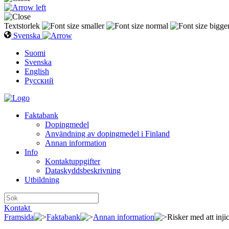
Textstorlek
Svenska
Suomi
Svenska
English
Русский
Faktabank
Dopingmedel
Användning av dopingmedel i Finland
Annan information
Info
Kontaktuppgifter
Dataskyddsbeskrivning
Utbildning
Kontakt
Framsida
Faktabank
Annan information
Risker med att inji