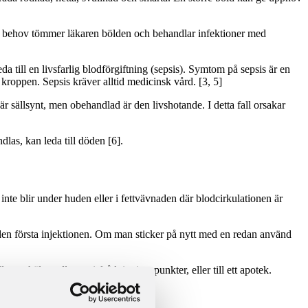
 Vid behov tömmer läkaren bölden och behandlar infektioner med
 till en livsfarlig blodförgiftning (sepsis). Symtom på sepsis är en
kroppen. Sepsis kräver alltid medicinsk vård. [3, 5]
är sällsynt, men obehandlad är den livshotande. I detta fall orsakar
dlas, kan leda till döden [6].
inte blir under huden eller i fettvävnaden där blodcirkulationen är
 den första injektionen. Om man sticker på nytt med en redan använd
t.ex. hälso- eller socialrådgivningspunkter, eller till ett apotek.