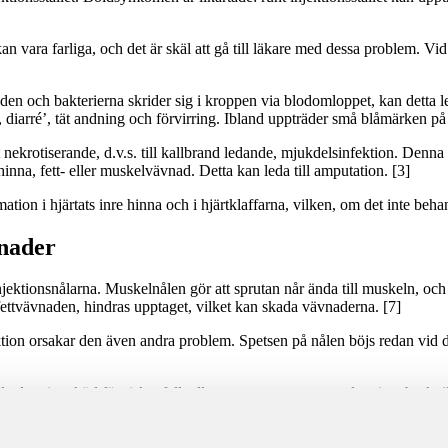
kan vara farliga, och det är skäl att gå till läkare med dessa problem.
 och bakterierna skrider sig i kroppen via blodomloppet, kan detta leda
 diarré’, tät andning och förvirring. Ibland uppträder små blåmärken på 
t nekrotiserande, d.v.s. till kallbrand ledande, mjukdelsinfektion. Denna 
nna, fett- eller muskelvävnad. Detta kan leda till amputation. [3]
ion i hjärtats inre hinna och i hjärtklaffarna, vilken, om det inte behan
vnader
jektionsnålarna. Muskelnålen gör att sprutan når ända till muskeln, och 
fettvävnaden, hindras upptaget, vilket kan skada vävnaderna. [7]
ektion orsakar den även andra problem. Spetsen på nålen böjs redan vid
dem i ett kärl för riskavfall, eller genom att returnera dem i en burk till 
 skador