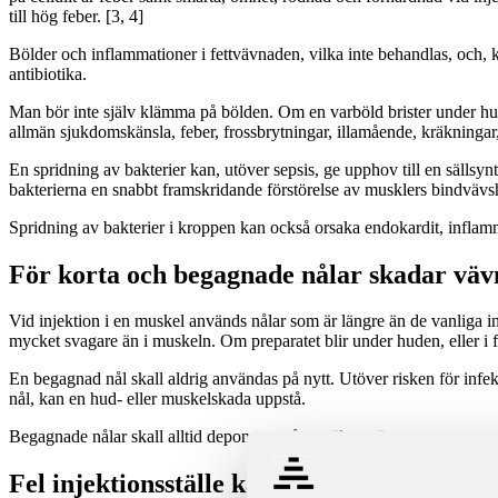
till hög feber. [3, 4]
Bölder och inflammationer i fettvävnaden, vilka inte behandlas, och, 
antibiotika.
Man bör inte själv klämma på bölden. Om en varböld brister under huden
allmän sjukdomskänsla, feber, frossbrytningar, illamående, kräkningar,
En spridning av bakterier kan, utöver sepsis, ge upphov till en sällsyn
bakterierna en snabbt framskridande förstörelse av musklers bindvävshi
Spridning av bakterier i kroppen kan också orsaka endokardit, inflammat
För korta och begagnade nålar skadar vä
Vid injektion i en muskel används nålar som är längre än de vanliga in
mycket svagare än i muskeln. Om preparatet blir under huden, eller i 
En begagnad nål skall aldrig användas på nytt. Utöver risken för inf
nål, kan en hud- eller muskelskada uppstå.
Begagnade nålar skall alltid deponeras på ett säkert sätt genom att samla 
Fel injektionsställe kan leda till allvarliga