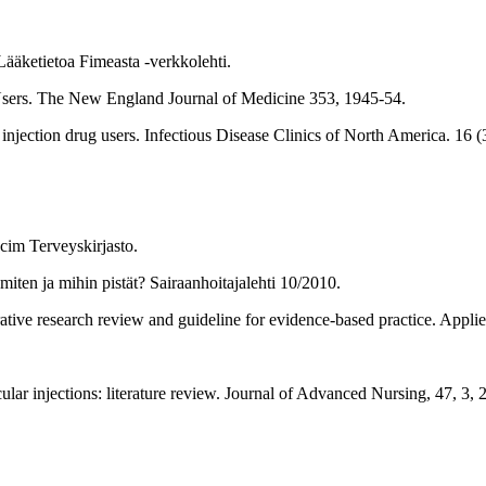
 Lääketietoa Fimeasta -verkkolehti.
 Users. The New England Journal of Medicine 353, 1945-54.
n injection drug users. Infectious Disease Clinics of North America. 16 (
cim Terveyskirjasto.
miten ja mihin pistät? Sairaanhoitajalehti 10/2010.
rative research review and guideline for evidence-based practice. Appl
cular injections: literature review. Journal of Advanced Nursing, 47, 3,