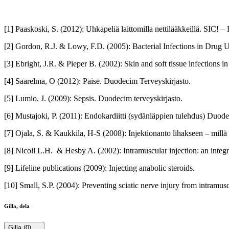
[1] Paaskoski, S. (2012): Uhkapeliä laittomilla nettilääkkeillä. SIC! –
[2] Gordon, R.J. & Lowy, F.D. (2005): Bacterial Infections in Drug
[3] Ebright, J.R. & Pieper B. (2002): Skin and soft tissue infections i
[4] Saarelma, O (2012): Paise. Duodecim Terveyskirjasto.
[5] Lumio, J. (2009): Sepsis. Duodecim terveyskirjasto.
[6] Mustajoki, P. (2011): Endokardiitti (sydänläppien tulehdus) Duode
[7] Ojala, S. & Kaukkila, H-S (2008): Injektionanto lihakseen – millä 
[8] Nicoll L.H. & Hesby A. (2002): Intramuscular injection: an integ
[9] Lifeline publications (2009): Injecting anabolic steroids.
[10] Small, S.P. (2004): Preventing sciatic nerve injury from intramus
Gilla, dela
Gilla
(0)