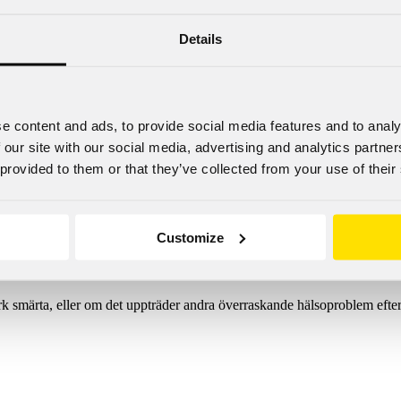
ler i lårets eller överarmens muskler. Ju mindre muskeln är, desto mind
Details
muskeln bli hård och ta skada.
tt man inte träffar ischiasnerven. Sticker man i denna ner orsakar detta 
l kan en skada på ischiasnerven leda till att de nedre extremiteterna för
odkärl. Om man observerar blod i sprutan i samband med att man dra spr
e content and ads, to provide social media features and to analy
 our site with our social media, advertising and analytics partn
 Man kan känna detta som en smärta och uppleva att muskeln blir styv. 
 provided to them or that they’ve collected from your use of their
n följderna vara livshotande. Stick som träffar en artär kan vara speciellt
Customize
ut. Ibland blir injektionsstället ömt, en rodnad uppträder och det blir va
rk smärta, eller om det uppträder andra överraskande hälsoproblem efter