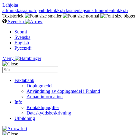
Lahjoita
a-klinikkasäätiö.fi
päihdelinkki.fi
lasinenlapsuus.fi
nuortenlinkki.fi
Textstorlek
Svenska
Suomi
Svenska
English
Русский
Meny
Faktabank
Dopingmedel
Användning av dopingmedel i Finland
Annan information
Info
Kontaktuppgifter
Dataskyddsbeskrivning
Utbildning