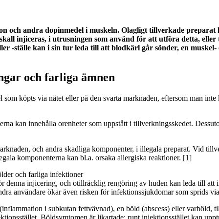
teron och andra dopinmedel i muskeln.
Olagligt tillverkade prepara
kall injiceras, i utrusningen som använd för att utföra detta, elle
ller -ställe kan i sin tur leda till att blodkärl går sönder, en mus
ngar och farliga ämnen
 som köpts via nätet eller på den svarta marknaden, eftersom man inte 
kterna kan innehålla orenheter som uppstått i tillverkningsskedet. Dess
arknaden, och andra skadliga komponenter, i illegala preparat. Vid til
egala komponenterna kan bl.a. orsaka allergiska reaktioner. [1]
der och farliga infektioner
denna injicering, och otillräcklig rengöring av huden kan leda till att i
ra användare ökar även risken för infektionssjukdomar som sprids via b
 (inflammation i subkutan fettvävnad), en böld (abscess) eller varböld,
ektionsstället. Böldsymtomen är likartade: runt injektionsstället kan up