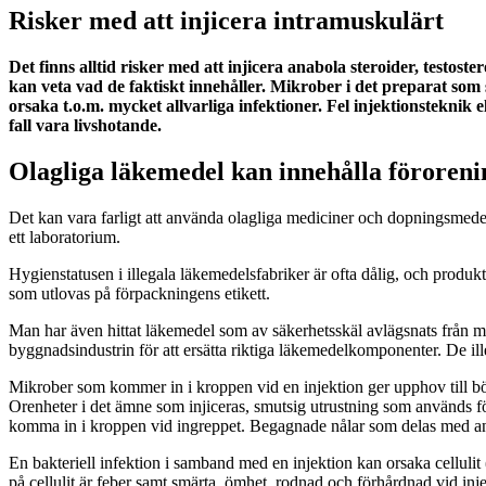
Risker med att injicera intramuskulärt
Det finns alltid risker med att injicera anabola steroider, testos
kan veta vad de faktiskt innehåller. Mikrober i det preparat som s
orsaka t.o.m. mycket allvarliga infektioner. Fel injektionsteknik e
fall vara livshotande.
Olagliga läkemedel kan innehålla föroreni
Det kan vara farligt att använda olagliga mediciner och dopningsmedel
ett laboratorium.
Hygienstatusen i illegala läkemedelsfabriker är ofta dålig, och produ
som utlovas på förpackningens etikett.
Man har även hittat läkemedel som av säkerhetsskäl avlägsnats från m
byggnadsindustrin för att ersätta riktiga läkemedelkomponenter. De ill
Mikrober som kommer in i kroppen vid en injektion ger upphov till böl
Orenheter i det ämne som injiceras, smutsig utrustning som används för 
komma in i kroppen vid ingreppet. Begagnade nålar som delas med and
En bakteriell infektion i samband med en injektion kan orsaka cellulit
på cellulit är feber samt smärta, ömhet, rodnad och förhårdnad vid inj