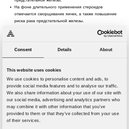
На фоне длительного применения стероидов
отмечается сморщивание яичек, а также повышение
риска рака предстательной железы.
У мужчин отмечается увеличение грудных желез.
Половое влечение вначале может усиливаться, однако
после длительного употребления часто развивается
импотенция.
Consent
Details
About
Половая функция у женщин
Анаболические стероиды действуют подобно мужским
This website uses cookies
половым гормонам. Употребление стероидов приводит
We use cookies to personalise content and ads, to
к нарушению менструального цикла и снижению
provide social media features and to analyse our traffic.
размера молочных желез.
We also share information about your use of our site with
Отмечается огрубение голоса.
our social media, advertising and analytics partners who
Кроме того, может наблюдаться увеличение клитора и
may combine it with other information that you’ve
сморщивание матки.
provided to them or that they’ve collected from your use
of their services.