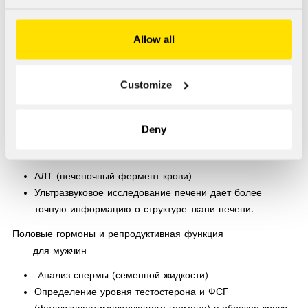
Проводимые
исследования
Allow all
Customize
Для базового обследования лиц, употребляющих
анаболические препараты, необходимы следующие
лабораторные исследования:
Deny
Функция печени
АЛТ (печеночный фермент крови)
Ультразвуковое исследование печени дает более
точную информацию о структуре ткани печени.
Половые гормоны и репродуктивная функция
для мужчин
Aнализ спермы (семенной жидкости)
Определение уровня тестостерона и ФСГ
(фолликулостимулирующего гормона) в образце крови