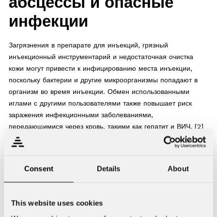
абсцессы и опасные
инфекции
Загрязнения в препарате для инъекций, грязный
инъекционный инструментарий и недостаточная очистка
кожи могут привести к инфицированию места инъекции,
поскольку бактерии и другие микроорганизмы попадают в
организм во время инъекции. Обмен использованными
иглами с другими пользователями также повышает риск
заражения инфекционными заболеваниями,
передающимися через кровь, такими как гепатит и ВИЧ. [2]
Бактериальная инфекция, связанная с инъекцией, может
вызвать целлюлит (воспаление подкожной жировой
Consent
Details
About
клетчатки) или абсцесс (гнойник под кожей или, например, в
мышце). Симптомы целлюлита включают повышение
температуры, боль, болезненность, покраснение и отек в
This website uses cookies
месте инъекции. Симптомы абсцесса схожи: вокруг него