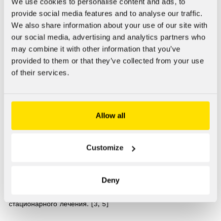
We use cookies to personalise content and ads, to
может быть покраснение, тепло, припухлость и боль.
provide social media features and to analyse our traffic.
Большой абсцесс может вызвать высокую температуру. [3,
We also share information about your use of our site with
4]
our social media, advertising and analytics partners who
may combine it with other information that you’ve
Если не лечить абсцессы и воспаление жировой ткани, они
provided to them or that they’ve collected from your use
могут быть опасны и должны быть показаны врачу. При
of their services.
необходимости врач дренирует абсцесс и лечит инфекцию
антибиотиками.
Не следует выдавливать гнойник самостоятельно. Если
Allow all
фурункул прорвется под кожу и бактерии распространяются
по кровеносной системе в организм, это может привести к
опасному для жизни сепсису. Симптомы сепсиса включают
Customize
общее чувство недомогания, повышение температуры,
озноб, тошноту, рвоту, диарею, учащение дыхания и
Deny
спутанность сознания. Иногда на теле появляются
небольшие кровоизлияния. Сепсис всегда требует
стационарного лечения. [3, 5]